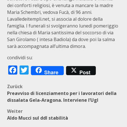
dei conforti religiosi, è venuta a mancare la madre
Maria Schembri, vedova Fucà, di 96 anni.
Lavalledeitempli.net, si associa al dolore della
famiglia. I funerali si svolgeranno lunedì pomeriggio
nella chiesa di Maria santissima del soccorso di via
San Girolamo ( intesa Badiola) da dove poi la salma
sarà accompagnata all’ultima dimora.
condividi su:
Facebook
Twitter
Share
Post
Beitragsnavigation
Zurück
Preavviso di licenziamento per i lavoratori della
dissalata Gela-Aragona. Interviene l’Ugl
Weiter
Aldo Mucci sul ddl stabilità