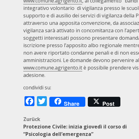
www.comune.agrigento.it
, al collegamento “bandi 
integrativo volontario di vigilanza presso le scuol
supporto e di ausilio dei servizi di vigilanza della P
attraverso una apposita convenzione, da associazion
vigilanza sarà attivato in concomitanza con l’apertu
soggetti interessati possono presentare domanda i
iscrizione presso l’apposito albo regionale mentre p
non avere riportato condanne penali e di non ess
amministrazioni. Le domande devono pervenire al 
www.comune.agrigento.it
è possibile prendere vis
adesione.
condividi su:
Facebook
Twitter
Share
Post
Beitragsnavigation
Zurück
Protezione Civile: inizia giovedì il corso di
“Psicologia dell’emergenza”