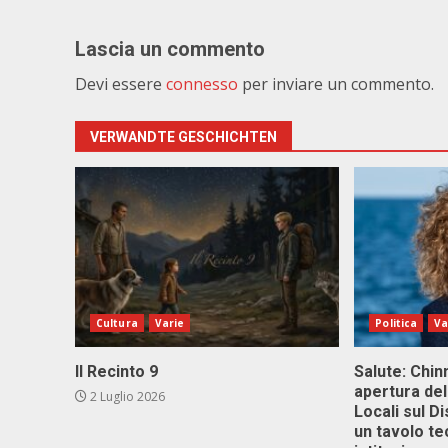
Lascia un commento
Devi essere
connesso
per inviare un commento.
VERWANDTE GESCHICHTEN
Cultura
Varie
Politica
Va
Il Recinto 9
Salute: Chinn
apertura del
2 Luglio 2026
Locali sul D
un tavolo te