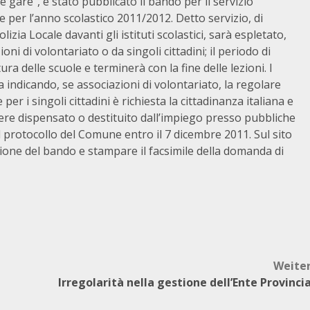
e gare”, è stato pubblicato il bando per il servizio
e per l’anno scolastico 2011/2012. Detto servizio, di
olizia Locale davanti gli istituti scolastici, sarà espletato,
i di volontariato o da singoli cittadini; il periodo di
ra delle scuole e terminerà con la fine delle lezioni. I
ndicando, se associazioni di volontariato, la regolare
er i singoli cittadini è richiesta la cittadinanza italiana e
ere dispensato o destituito dall’impiego presso pubbliche
protocollo del Comune entro il 7 dicembre 2011. Sul sito
ione del bando e stampare il facsimile della domanda di
Weite
Irregolarità nella gestione dell’Ente Provinci