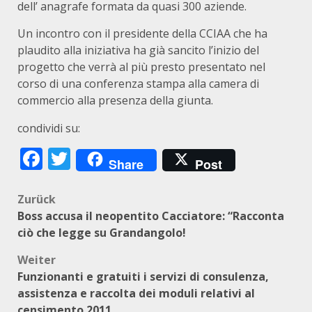
dell’ anagrafe formata da quasi 300 aziende.
Un incontro con il presidente della CCIAA che ha
plaudito alla iniziativa ha già sancito l’inizio del
progetto che verrà al più presto presentato nel
corso di una conferenza stampa alla camera di
commercio alla presenza della giunta.
condividi su:
Facebook
Twitter
Share
Post
Beitragsnavigation
Zurück
Boss accusa il neopentito Cacciatore: “Racconta
ciò che legge su Grandangolo!
Weiter
Funzionanti e gratuiti i servizi di consulenza,
assistenza e raccolta dei moduli relativi al
censimento 2011