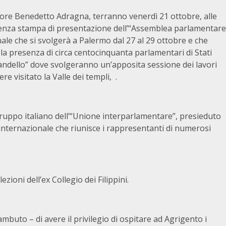
tore Benedetto Adragna, terranno venerdì 21 ottobre, alle
nferenza stampa di presentazione dell’“Assemblea parlamentare
le che si svolgerà a Palermo dal 27 al 29 ottobre e che
la presenza di circa centocinquanta parlamentari di Stati
randello” dove svolgeranno un’apposita sessione dei lavori
e visitato la Valle dei templi, .
 gruppo italiano dell’“Unione interparlamentare”, presieduto
internazionale che riunisce i rappresentanti di numerosi
ezioni dell’ex Collegio dei Filippini.
uto – di avere il privilegio di ospitare ad Agrigento i