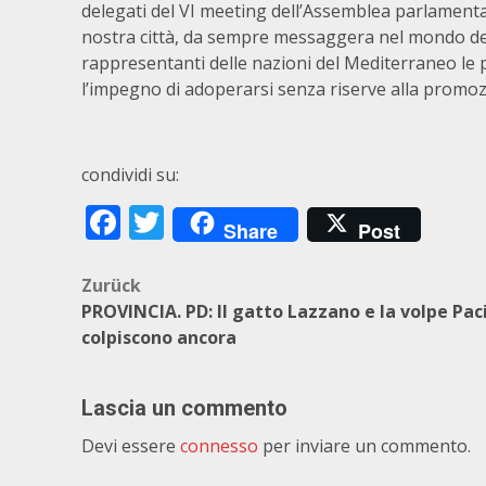
delegati del VI meeting dell’Assemblea parlament
nostra città, da sempre messaggera nel mondo dei v
rappresentanti delle nazioni del Mediterraneo le 
l’impegno di adoperarsi senza riserve alla promozi
condividi su:
Facebook
Twitter
Share
Post
Beitragsnavigation
Zurück
PROVINCIA. PD: Il gatto Lazzano e la volpe Pac
colpiscono ancora
Lascia un commento
Devi essere
connesso
per inviare un commento.