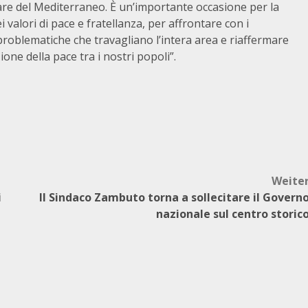
are del Mediterraneo. È un’importante occasione per la
alori di pace e fratellanza, per affrontare con i
problematiche che travagliano l’intera area e riaffermare
one della pace tra i nostri popoli”.
Weite
i
Il Sindaco Zambuto torna a sollecitare il Govern
nazionale sul centro storic