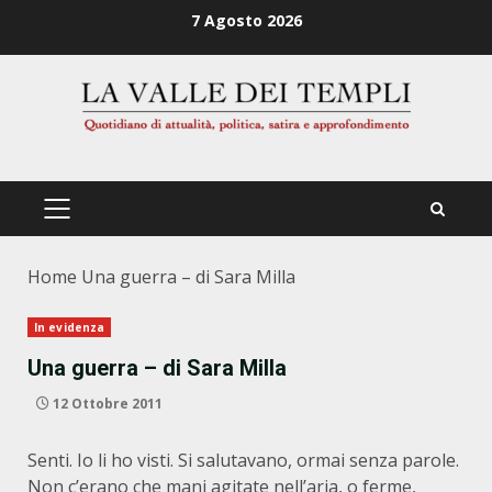
Zum
7 Agosto 2026
Inhalt
springen
PRIMÄRES
MENÜ
Home
Una guerra – di Sara Milla
In evidenza
Una guerra – di Sara Milla
12 Ottobre 2011
Senti. Io li ho visti. Si salutavano, ormai senza parole.
Non c’erano che mani agitate nell’aria, o ferme,