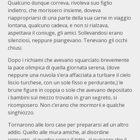
Qualcuno dunque correva, rivoleva suo figlio
indietro, che morissero insieme, doveva
riappropriarsi di una parte della sua carne in viaggio
lontana, qualcuno cadeva, e non si rialzava,
aspettava il coniuge, gli amici. Sollevandosi erano
silenziosi, neppure piangevano. Tenevano gli occhi
chiusi.
Dopo i richiami che avevano squarciato brevemente
la pace olimpica di quella giornata serena, (dove
neppure una nuvola s’era affacciata a turbare il cielo
liscio turchese, con un sole fisso e perdurante,) le
brune figure in coppia o sole che avevano depositato
i bambini sul mezzo trovato in gran segreto, si
ricomposero. Non c’erano che mormorii e qualche
singhiozzo.
Tornarono alle loro case per prepararsi ad un altro
addio. Quello alle mura amiche, al disordine
consueto, al quadro sopra il letto, al pupazzo che il