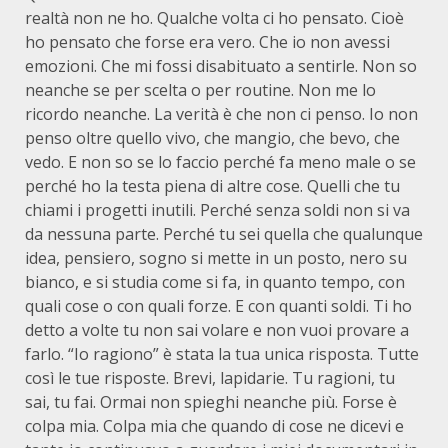
realtà non ne ho. Qualche volta ci ho pensato. Cioè
ho pensato che forse era vero. Che io non avessi
emozioni. Che mi fossi disabituato a sentirle. Non so
neanche se per scelta o per routine. Non me lo
ricordo neanche. La verità è che non ci penso. Io non
penso oltre quello vivo, che mangio, che bevo, che
vedo. E non so se lo faccio perché fa meno male o se
perché ho la testa piena di altre cose. Quelli che tu
chiami i progetti inutili. Perché senza soldi non si va
da nessuna parte. Perché tu sei quella che qualunque
idea, pensiero, sogno si mette in un posto, nero su
bianco, e si studia come si fa, in quanto tempo, con
quali cose o con quali forze. E con quanti soldi. Ti ho
detto a volte tu non sai volare e non vuoi provare a
farlo. “Io ragiono” è stata la tua unica risposta. Tutte
così le tue risposte. Brevi, lapidarie. Tu ragioni, tu
sai, tu fai. Ormai non spieghi neanche più. Forse è
colpa mia. Colpa mia che quando di cose ne dicevi e