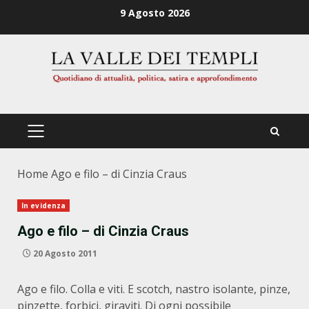
Zum
9 Agosto 2026
Inhalt
springen
PRIMÄRES
MENÜ
Home
Ago e filo – di Cinzia Craus
In evidenza
Ago e filo – di Cinzia Craus
20 Agosto 2011
Ago e filo. Colla e viti. E scotch, nastro isolante, pinze,
pinzette, forbici, giraviti. Di ogni possibile