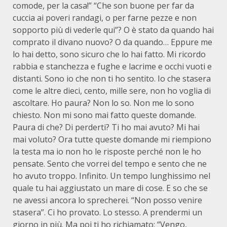
comode, per la casa!” “Che son buone per far da
cuccia ai poveri randagi, o per farne pezze e non
sopporto più di vederle qui”? O è stato da quando hai
comprato il divano nuovo? O da quando… Eppure me
lo hai detto, sono sicuro che lo hai fatto. Mi ricordo
rabbia e stanchezza e fughe e lacrime e occhi vuoti e
distanti. Sono io che non ti ho sentito. Io che stasera
come le altre dieci, cento, mille sere, non ho voglia di
ascoltare. Ho paura? Non lo so. Non me lo sono
chiesto. Non mi sono mai fatto queste domande.
Paura di che? Di perderti? Ti ho mai avuto? Mi hai
mai voluto? Ora tutte queste domande mi riempiono
la testa ma io non ho le risposte perché non le ho
pensate. Sento che vorrei del tempo e sento che ne
ho avuto troppo. Infinito. Un tempo lunghissimo nel
quale tu hai aggiustato un mare di cose. E so che se
ne avessi ancora lo sprecherei. “Non posso venire
stasera”. Ci ho provato. Lo stesso. A prendermi un
giorno in più. Ma poi ti ho richiamato: “Vengo,