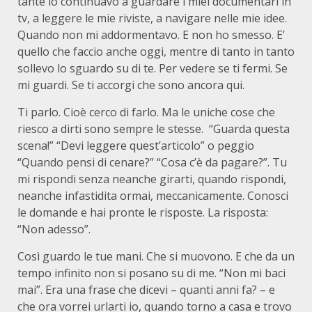
tante io continuavo a guardare i miei documentari in
tv, a leggere le mie riviste, a navigare nelle mie idee.
Quando non mi addormentavo. E non ho smesso. E’
quello che faccio anche oggi, mentre di tanto in tanto
sollevo lo sguardo su di te. Per vedere se ti fermi. Se
mi guardi. Se ti accorgi che sono ancora qui.
Ti parlo. Cioè cerco di farlo. Ma le uniche cose che
riesco a dirti sono sempre le stesse. “Guarda questa
scena!” “Devi leggere quest’articolo” o peggio
“Quando pensi di cenare?” “Cosa c’è da pagare?”. Tu
mi rispondi senza neanche girarti, quando rispondi,
neanche infastidita ormai, meccanicamente. Conosci
le domande e hai pronte le risposte. La risposta:
“Non adesso”.
Così guardo le tue mani. Che si muovono. E che da un
tempo infinito non si posano su di me. “Non mi baci
mai”. Era una frase che dicevi – quanti anni fa? – e
che ora vorrei urlarti io, quando torno a casa e trovo