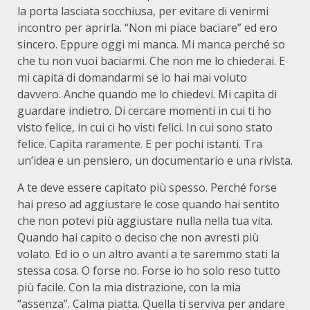
la porta lasciata socchiusa, per evitare di venirmi
incontro per aprirla. “Non mi piace baciare” ed ero
sincero. Eppure oggi mi manca. Mi manca perché so
che tu non vuoi baciarmi. Che non me lo chiederai. E
mi capita di domandarmi se lo hai mai voluto
davvero. Anche quando me lo chiedevi. Mi capita di
guardare indietro. Di cercare momenti in cui ti ho
visto felice, in cui ci ho visti felici. In cui sono stato
felice. Capita raramente. E per pochi istanti. Tra
un’idea e un pensiero, un documentario e una rivista.
A te deve essere capitato più spesso. Perché forse
hai preso ad aggiustare le cose quando hai sentito
che non potevi più aggiustare nulla nella tua vita.
Quando hai capito o deciso che non avresti più
volato. Ed io o un altro avanti a te saremmo stati la
stessa cosa. O forse no. Forse io ho solo reso tutto
più facile. Con la mia distrazione, con la mia
“assenza”. Calma piatta. Quella ti serviva per andare