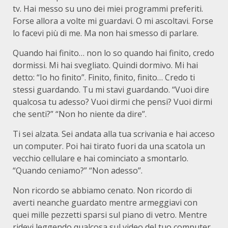
tv. Hai messo su uno dei miei programmi preferiti.
Forse allora a volte mi guardavi. O mi ascoltavi. Forse
lo facevi più di me. Ma non hai smesso di parlare.
Quando hai finito… non lo so quando hai finito, credo
dormissi. Mi hai svegliato. Quindi dormivo. Mi hai
detto: “Io ho finito”. Finito, finito, finito… Credo ti
stessi guardando. Tu mi stavi guardando. “Vuoi dire
qualcosa tu adesso? Vuoi dirmi che pensi? Vuoi dirmi
che senti?” “Non ho niente da dire”.
Ti sei alzata. Sei andata alla tua scrivania e hai acceso
un computer. Poi hai tirato fuori da una scatola un
vecchio cellulare e hai cominciato a smontarlo.
“Quando ceniamo?” “Non adesso”.
Non ricordo se abbiamo cenato. Non ricordo di
averti neanche guardato mentre armeggiavi con
quei mille pezzetti sparsi sul piano di vetro. Mentre
ridevi leggendo qualcosa sul video del tuo computer.