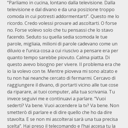
“Parliamo in cucina, lontano dalla televisione. Dalla
televisione e dal divano e da una posizione troppo
comoda in cui potresti addormentarti”. Questo me lo
ricordo. Credo volessi provare ad ascoltarti. O forse
no. Forse volevo solo che tu pensassi che lo stavo
facendo. Seduto su quella sedia scomoda le tue
parole, migliaia, milioni di parole cadevano come un
diluvio e l’unica cosa a cui riuscivo a pensare era per
quanto tempo sarebbe piovuto. Calma piatta. Di
questo avevo bisogno per vivere. Il problema era che
io la volevo con te. Mentre pioveva mi sono alzato e
tu non hai neanche cercato di fermarmi. Cercavo di
raggiungere il divano, di portarti vicino alle tue cose
da riparare, ai tuoi computer, alla tua scrivania. Tu
invece seguivi me e continuavi a parlare. “Vuoi
sederti? Va bene. Vuoi accendere la tv? Va bene. Non
smetterò di parlare e di dire quello che ho da dire
stavolta. E se non mi ascolterai sarà una tua precisa
scelta”. Hai preso il telecomando e l’hai accesa tu la