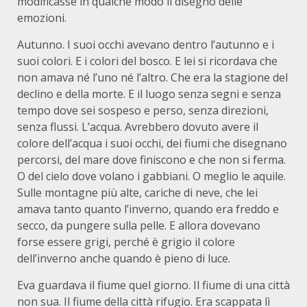
modificasse in qualche modo il disegno delle
emozioni.
Autunno. I suoi occhi avevano dentro l’autunno e i
suoi colori. E i colori del bosco. E lei si ricordava che
non amava né l’uno né l’altro. Che era la stagione del
declino e della morte. E il luogo senza segni e senza
tempo dove sei sospeso e perso, senza direzioni,
senza flussi. L’acqua. Avrebbero dovuto avere il
colore dell’acqua i suoi occhi, dei fiumi che disegnano
percorsi, del mare dove finiscono e che non si ferma.
O del cielo dove volano i gabbiani. O meglio le aquile.
Sulle montagne più alte, cariche di neve, che lei
amava tanto quanto l’inverno, quando era freddo e
secco, da pungere sulla pelle. E allora dovevano
forse essere grigi, perché è grigio il colore
dell’inverno anche quando è pieno di luce.
Eva guardava il fiume quel giorno. Il fiume di una città
non sua. Il fiume della città rifugio. Era scappata lì