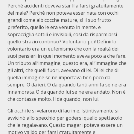
Perché accidenti doveva star lì a farsi gratuitamente
del male? Perché non poteva esser nata con occhi
grandi come albicocche mature, sì il suo frutto
preferito, quello le era venuto in mente, e
sopracciglia sottili e invisibili, così da risparmiarsi
quello strazio continuo? Volontario poi! Definirlo
volontario era un eufemismo che con la realtà dei
suoi pensieri in quel momento aveva poco a che fare.
Un tributo all’immagine, questo era, all’immagine che
gli altri, che quelli fuori, avevano di lei. Di lei che di
quella immagine se ne importava ben poco da
sempre. O da ieri. O da quando tanti anni fa se ne era
innamorata. O da quando lui se ne era andato. Non è
che contasse molto. Il da quando, non lui.
Gli occhi le si velarono di lacrime. Istintivamente si
avvicinò allo specchio per godersi quello spettacolo
che le regalavano. Questo magari poteva essere un
motivo valido per farsi gratuitamente e