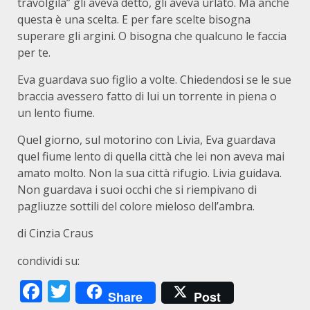
travolgila” gli aveva detto, gli aveva urlato. Ma anche
questa è una scelta. E per fare scelte bisogna
superare gli argini. O bisogna che qualcuno le faccia
per te.
Eva guardava suo figlio a volte. Chiedendosi se le sue
braccia avessero fatto di lui un torrente in piena o
un lento fiume.
Quel giorno, sul motorino con Livia, Eva guardava
quel fiume lento di quella città che lei non aveva mai
amato molto. Non la sua città rifugio. Livia guidava.
Non guardava i suoi occhi che si riempivano di
pagliuzze sottili del colore mieloso dell’ambra.
di Cinzia Craus
condividi su:
Facebook
Twitter
Share
Post