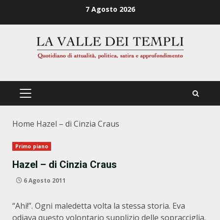
Zum
7 Agosto 2026
Inhalt
springen
PRIMÄRES
MENÜ
Home
Hazel – di Cinzia Craus
Primo piano
Hazel – di Cinzia Craus
6 Agosto 2011
“Ahi!”. Ogni maledetta volta la stessa storia. Eva
odiava questo volontario supplizio delle sopracciglia.