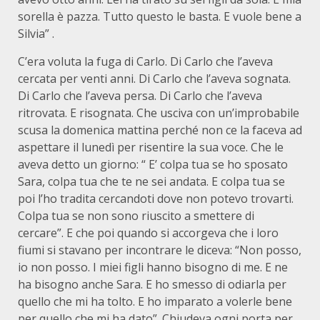
sorella è pazza. Tutto questo le basta. E vuole bene a
Silvia” .
C’era voluta la fuga di Carlo. Di Carlo che l’aveva
cercata per venti anni. Di Carlo che l’aveva sognata.
Di Carlo che l’aveva persa. Di Carlo che l’aveva
ritrovata. E risognata. Che usciva con un’improbabile
scusa la domenica mattina perché non ce la faceva ad
aspettare il lunedì per risentire la sua voce. Che le
aveva detto un giorno: “ E’ colpa tua se ho sposato
Sara, colpa tua che te ne sei andata. E colpa tua se
poi l’ho tradita cercandoti dove non potevo trovarti.
Colpa tua se non sono riuscito a smettere di
cercare”. E che poi quando si accorgeva che i loro
fiumi si stavano per incontrare le diceva: “Non posso,
io non posso. I miei figli hanno bisogno di me. E ne
ha bisogno anche Sara. E ho smesso di odiarla per
quello che mi ha tolto. E ho imparato a volerle bene
per quello che mi ha dato”. Chiudeva ogni porta per