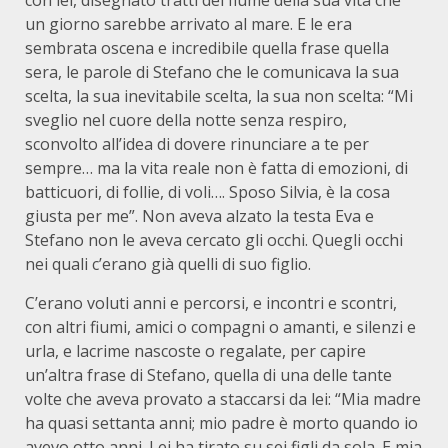
con lei, disegnato tratti del fiume della sua vita che
un giorno sarebbe arrivato al mare. E le era
sembrata oscena e incredibile quella frase quella
sera, le parole di Stefano che le comunicava la sua
scelta, la sua inevitabile scelta, la sua non scelta: “Mi
sveglio nel cuore della notte senza respiro,
sconvolto all’idea di dovere rinunciare a te per
sempre… ma la vita reale non è fatta di emozioni, di
batticuori, di follie, di voli…. Sposo Silvia, è la cosa
giusta per me”. Non aveva alzato la testa Eva e
Stefano non le aveva cercato gli occhi. Quegli occhi
nei quali c’erano già quelli di suo figlio.
C’erano voluti anni e percorsi, e incontri e scontri,
con altri fiumi, amici o compagni o amanti, e silenzi e
urla, e lacrime nascoste o regalate, per capire
un’altra frase di Stefano, quella di una delle tante
volte che aveva provato a staccarsi da lei: “Mia madre
ha quasi settanta anni; mio padre è morto quando io
avevo otto anni. Lei ha tirato su sei figli da sola. E mia