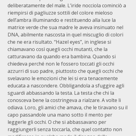
deliberatamente del male. L’iride nocciola cominciò a
riempirsi di pagliuzze sottili del colore mieloso
dell’ambra illuminando e restituendo alla luce la
matrice verde che sua madre le aveva insinuato nel
DNA, abilmente nascosta in quel miscuglio di colori
che ne era risultato. “Hazel eyes”, in inglese si
chiamavano così quegli occhi mutanti, che la
catturavano da quando era bambina. Quando si
chiedeva perché non le fossero toccati gli occhi
azzurri di suo padre, piuttosto che quegli occhi che
svelavano le emozioni che lei si era tenacemente
educata a nascondere. Obbligandola a sfuggire agli
sguardi abbassando la testa. La testa che chi la
conosceva bene la costringeva a rialzare. A volte li
odiava. Loro, gli amici che amava, che le tiravano su il
capo passandole una mano sotto il mento per
leggerle gli occhi. O che si abbassavano per
raggiungerli senza toccarla, che quel contatto non