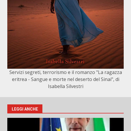
Servizi segreti, terrorismo e il romanzo "La ragazza
eritrea - Sangue e morte nel deserto del Sinai", di
Isabella Silvestri
LEGGI ANCHE