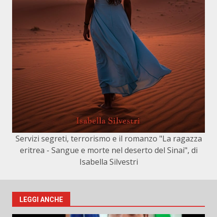
Servizi segreti, terrorismo e il romanzo "La ragazza
eritrea - Sangue e morte nel deserto del Sinai", di
Isabella Silvestri
LEGGI ANCHE