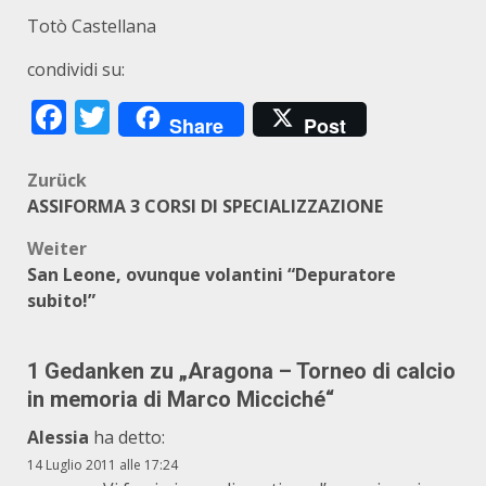
Totò Castellana
condividi su:
Facebook
Twitter
Share
Post
Beitragsnavigation
Zurück
ASSIFORMA 3 CORSI DI SPECIALIZZAZIONE
Weiter
San Leone, ovunque volantini “Depuratore
subito!”
1 Gedanken zu „
Aragona – Torneo di calcio
in memoria di Marco Micciché
“
Alessia
ha detto:
14 Luglio 2011 alle 17:24