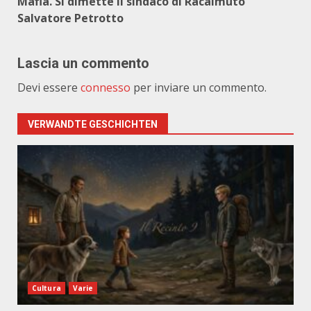
Mafia. Si dimette il sindaco di Racalmuto
Salvatore Petrotto
Lascia un commento
Devi essere
connesso
per inviare un commento.
VERWANDTE GESCHICHTEN
Cultura
Varie