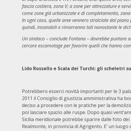
fascia costiera, zona V; a zone per attrezzature e servi
come zone già urbanizzate e di completamento, zana D (
In ogni caso, quelle aree vennero stralciate dal piano
quindi, insanabili e rimarranno tali nonostante le dich
Un sindaco – conclude Fontana – dovrebbe puntare al ri
cercare escamotage per favorire quelli che hanno co
Lido Rossello e Scala dei Turchi: gli scheletri 
Potrebbero esserci novità importanti per le 3 pala
2011 il Consiglio di giustizia amministrativa ha boc
deciso a procedere con le pratiche per la demolizion
poi lasciare spazio alle ruspe. Dopo quasi vent’an
Sicilia meridionale potrebbe sparire dalle foto dei 
Realmonte, in provincia di Agrigento. E’ un luogo 