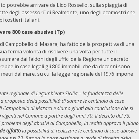
sto potrebbe arrivare da Lido Rossello, sulla spiaggia di
ette degli assessori” di Realmonte, uno degli ecomostri che
costieri italiani.
vare 800 case abusive (Tp)
a di Campobello di Mazara, ha fatto della prospettiva di una
ua ferma volontà di risolvere una volta per tutte il
sumare dai faldoni degli uffici della Regione un decreto
ebbe in case legali gli 800 immobili che da decenni sono
0 metri dal mare, su cui la legge regionale del 1976 impone
ente regionale di Legambiente Sicilia – la fondatezza delle
a proposito della possibilità di sanare le centinaia di case
di Campobello di Mazara e siamo giunti alla conclusione che si
i vigenti nel Comune a partire dagli anni 70. Il decreto del 73,
problemi degli abusivi di Campobello, in realtà approva il piano
de affatto
la possibilità di realizzare le centinaia di case abusive
pre nel 73, furono in parte destinate a verde di rispetto della