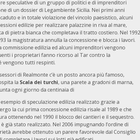
re speculative di un gruppo di politici e di imprenditori
ne di un dossier di Legambiente Sicilia. Nei primi anni
duto e in totale violazione del vincolo paesistico, alcuni
essioni edilizie per realizzare palazzine in riva al mare,
a di pietra bianca che completava il tratto costiero. Nel 199
3 la magistratura annulla la concessione e blocca i lavori.
la commissione edilizia ed alcuni imprenditori vengono
enti i proprietari fanno ricorso al Tar contro la
 vengono tutti respinti.
assessori di Realmonte c’è un posto ancora più famoso,
ospita la
Scala dei turchi
, una parete a gradoni di marna,
iunta ogni giorno da centinaia di
e esempio di speculazione edilizia realizzato grazie a
ergo la cui prima concessione edilizia risale al 1989 e che
 ottenendo nel 1990 il blocco dei cantieri e il sequestro.
i è già stato realizzato. Nel 2006 impugnando l’ordine di
prietà avrebbe ottenuto un parere favorevole dal Consiglio
completare i lavori sui lotti già edificati.