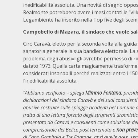
inedificabilità assoluta. Una novità di segno oppo
Realmonte potrebbero avere i mesi contati le “vill
Legambiente ha inserito nella Top five degli scempi 
Campobello di Mazara, il sindaco che vuole sal
Ciro Caravà, eletto per la seconda volta alla guid
sanatoria generale la sua bandiera elettorale. La s
problema degli abusivi gli avrebbe permesso di rie
datato 1973. Quella carta magicamente trasformer
considerati insanabili perché realizzati entro i 15
l’inedificabilità assoluta.
“Abbiamo verificato – spiega
Mimmo Fontana
, presid
dichiarazioni del sindaco Caravà e dei suoi consulenti 
abusive costruite sulle spiagge ricadenti nel Comune 
tratta di una lettura forzata degli strumenti urbanistic
presentato da Caravà e consulenti come soluzione dei 
comprensoriale del Belice post terremoto e
non preve
di Capo Granitola e Tre Fontane, anzi quelle aree, sem