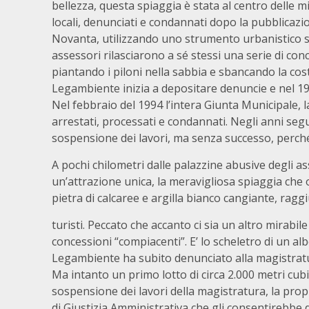
bellezza, questa spiaggia è stata al centro delle mi
locali, denunciati e condannati dopo la pubblicazio
Novanta, utilizzando uno strumento urbanistico sca
assessori rilasciarono a sé stessi una serie di conc
piantando i piloni nella sabbia e sbancando la cost
Legambiente inizia a depositare denuncie e nel 199
Nel febbraio del 1994 l’intera Giunta Municipale, 
arrestati, processati e condannati. Negli anni segu
sospensione dei lavori, ma senza successo, perché
A pochi chilometri dalle palazzine abusive degli 
un’attrazione unica, la meravigliosa spiaggia che 
pietra di calcaree e argilla bianco cangiante, ragg
turisti. Peccato che accanto ci sia un altro mirabil
concessioni “compiacenti”. E’ lo scheletro di un alb
Legambiente ha subito denunciato alla magistratura
Ma intanto un primo lotto di circa 2.000 metri cub
sospensione dei lavori della magistratura, la pro
di Giustizia Amministrativa che gli consentirebbe di 