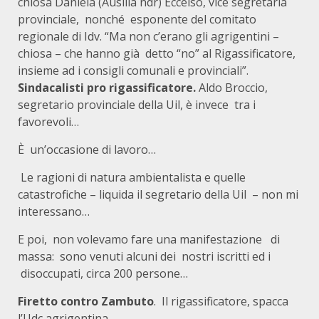
chiosa Daniela (Ausilia ndr) Eccelso, vice segretaria
provinciale, nonché esponente del comitato
regionale di Idv. “Ma non c’erano gli agrigentini –
chiosa – che hanno già detto “no” al Rigassificatore,
insieme ad i consigli comunali e provinciali”.
Sindacalisti pro rigassificatore.
Aldo Broccio,
segretario provinciale della Uil, è invece tra i
favorevoli…
È un’occasione di lavoro…
Le ragioni di natura ambientalista e quelle
catastrofiche – liquida il segretario della Uil – non mi
interessano…
E poi, non volevamo fare una manifestazione di
massa: sono venuti alcuni dei nostri iscritti ed i
disoccupati, circa 200 persone…
Firetto contro Zambuto
. Il rigassificatore, spacca
l’Udc agrigentina…