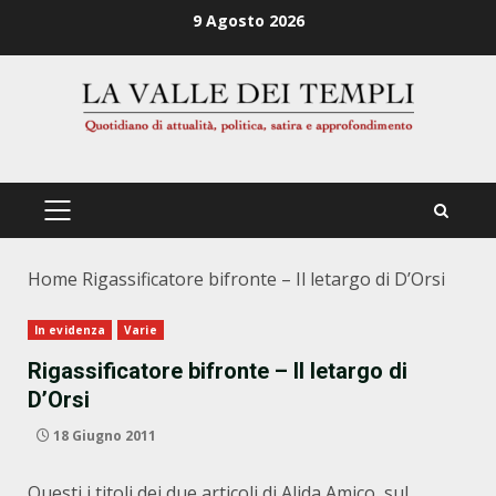
Zum
9 Agosto 2026
Inhalt
springen
PRIMÄRES
MENÜ
Home
Rigassificatore bifronte – Il letargo di D’Orsi
In evidenza
Varie
Rigassificatore bifronte – Il letargo di
D’Orsi
18 Giugno 2011
Questi i titoli dei due articoli di Alida Amico, sul