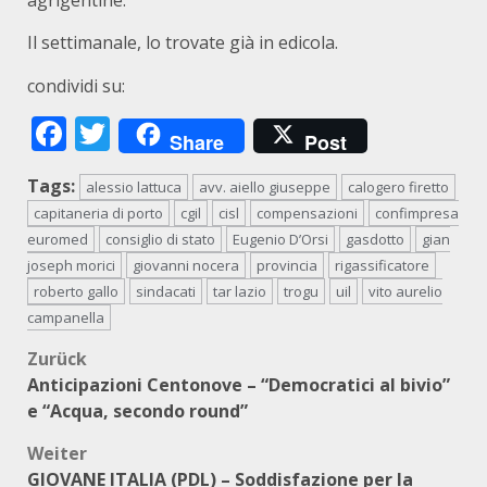
agrigentine.
Il settimanale, lo trovate già in edicola.
condividi su:
Facebook
Twitter
Share
Post
Tags:
alessio lattuca
avv. aiello giuseppe
calogero firetto
capitaneria di porto
cgil
cisl
compensazioni
confimpresa
euromed
consiglio di stato
Eugenio D’Orsi
gasdotto
gian
joseph morici
giovanni nocera
provincia
rigassificatore
roberto gallo
sindacati
tar lazio
trogu
uil
vito aurelio
campanella
Beitragsnavigation
Zurück
Anticipazioni Centonove – “Democratici al bivio”
e “Acqua, secondo round”
Weiter
GIOVANE ITALIA (PDL) – Soddisfazione per la