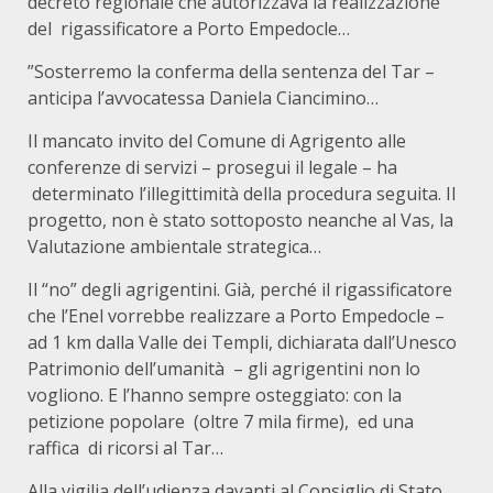
decreto regionale che autorizzava la realizzazione
del rigassificatore a Porto Empedocle…
”Sosterremo la conferma della sentenza del Tar –
anticipa l’avvocatessa Daniela Ciancimino…
Il mancato invito del Comune di Agrigento alle
conferenze di servizi – prosegui il legale – ha
determinato l’illegittimità della procedura seguita. Il
progetto, non è stato sottoposto neanche al Vas, la
Valutazione ambientale strategica…
Il “no” degli agrigentini. Già, perché il rigassificatore
che l’Enel vorrebbe realizzare a Porto Empedocle –
ad 1 km dalla Valle dei Templi, dichiarata dall’Unesco
Patrimonio dell’umanità – gli agrigentini non lo
vogliono. E l’hanno sempre osteggiato: con la
petizione popolare (oltre 7 mila firme), ed una
raffica di ricorsi al Tar…
Alla vigilia dell’udienza davanti al Consiglio di Stato,