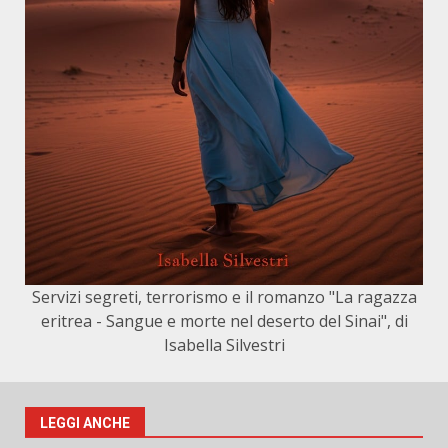
Servizi segreti, terrorismo e il romanzo "La ragazza
eritrea - Sangue e morte nel deserto del Sinai", di
Isabella Silvestri
LEGGI ANCHE