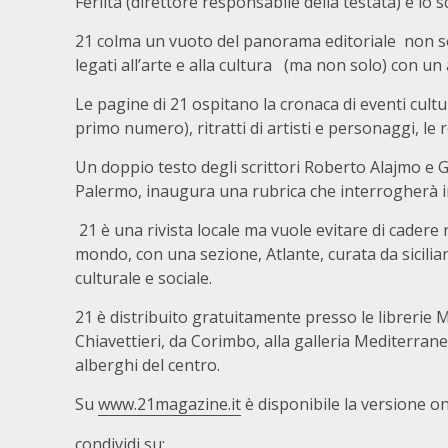
Ferlita (direttore responsabile della testata) e lo 
21 colma un vuoto del panorama editoriale non s
legati all’arte e alla cultura (ma non solo) con un 
Le pagine di 21 ospitano la cronaca di eventi cultu
primo numero), ritratti di artisti e personaggi, le 
Un doppio testo degli scrittori Roberto Alajmo e G
Palermo, inaugura una rubrica che interrogherà intell
21 è una rivista locale ma vuole evitare di cadere
mondo, con una sezione, Atlante, curata da sicilian
culturale e sociale.
21 è distribuito gratuitamente presso le librerie Mod
Chiavettieri, da Corimbo, alla galleria Mediterrane
alberghi del centro.
Su
www.21magazine.it
è disponibile la versione onl
condividi su: