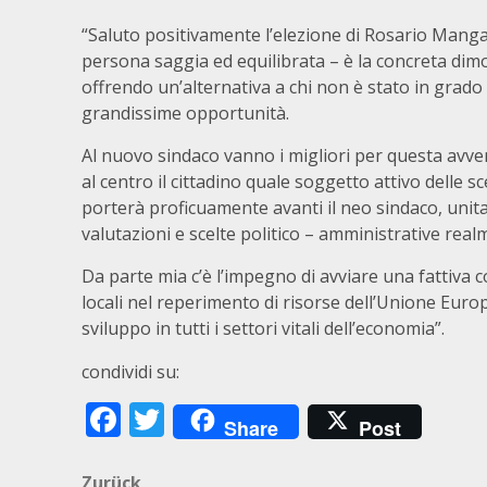
“Saluto positivamente l’elezione di Rosario Manga
persona saggia ed equilibrata – è la concreta dimo
offrendo un’alternativa a chi non è stato in grado d
grandissime opportunità.
Al nuovo sindaco vanno i migliori per questa avven
al centro il cittadino quale soggetto attivo delle s
porterà proficuamente avanti il neo sindaco, unit
valutazioni e scelte politico – amministrative realm
Da parte mia c’è l’impegno di avviare una fattiva co
locali nel reperimento di risorse dell’Unione Euro
sviluppo in tutti i settori vitali dell’economia”.
condividi su:
Facebook
Twitter
Share
Post
Zurück