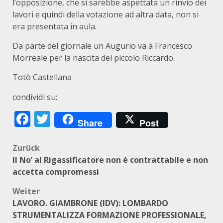
l’opposizione, che si sarebbe aspettata un rinvio dei
lavori e quindi della votazione ad altra data, non si
era presentata in aula.
Da parte del giornale un Augurio va a Francesco
Morreale per la nascita del piccolo Riccardo.
Totò Castellana
condividi su:
Facebook
Twitter
Share
Post
Beitragsnavigation
Zurück
Il No’ al Rigassificatore non è contrattabile e non
accetta compromessi
Weiter
LAVORO. GIAMBRONE (IDV): LOMBARDO
STRUMENTALIZZA FORMAZIONE PROFESSIONALE,