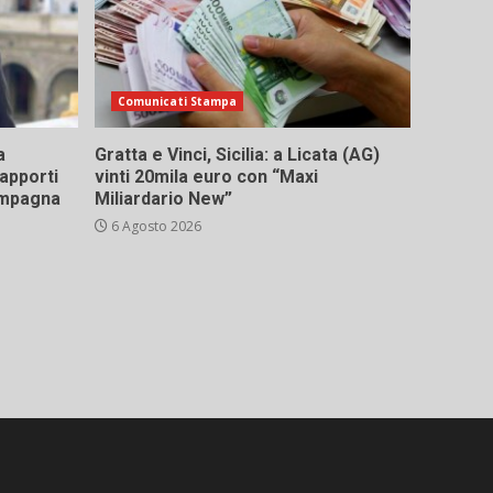
Comunicati Stampa
a
Gratta e Vinci, Sicilia: a Licata (AG)
rapporti
vinti 20mila euro con “Maxi
campagna
Miliardario New”
6 Agosto 2026