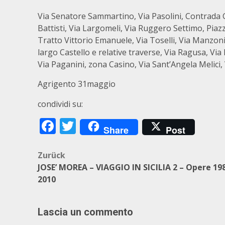
Via Senatore Sammartino, Via Pasolini, Contrada Gi
Battisti, Via Largomeli, Via Ruggero Settimo, Piazz
Tratto Vittorio Emanuele, Via Toselli, Via Manzoni,
largo Castello e relative traverse, Via Ragusa, Vi
Via Paganini, zona Casino, Via Sant’Angela Melici, V
Agrigento 31maggio
condividi su:
Facebook
Twitter
Share
Post
Beitragsnavigation
Zurück
JOSE’ MOREA – VIAGGIO IN SICILIA 2 – Opere 19
2010
Lascia un commento