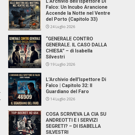
L’Archivio dell’Ispettore Di
Falco: Un Incubo Arancione
Accende la Notte nel Ventre
del Porto (Capitolo 33)
24 Luglio 2026
“GENERALE CONTRO
GENERALE. IL CASO DALLA
CHIESA” – di Isabella
Silvestri
19 Luglio 2026
L’Archivio dell’Ispettore Di
Falco | Capitolo 32: Il
Guardiano del Faro
r
14 Luglio 2026
r
1
COSA SCRIVEVA LA CIA SU
ANDREOTTI E I SERVIZI
SEGRETI? – DI ISABELLA
SILVESTRI