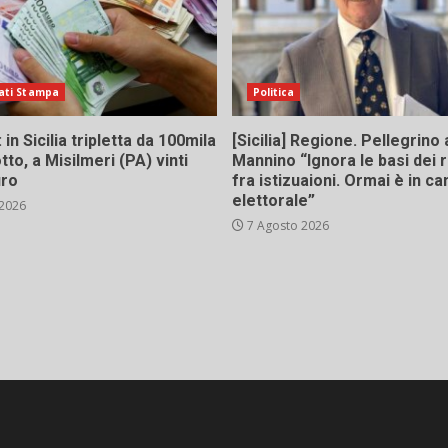
ati Stampa
Politica
in Sicilia tripletta da 100mila
[Sicilia] Regione. Pellegrino 
tto, a Misilmeri (PA) vinti
Mannino “Ignora le basi dei 
uro
fra istizuaioni. Ormai è in 
elettorale”
 2026
7 Agosto 2026