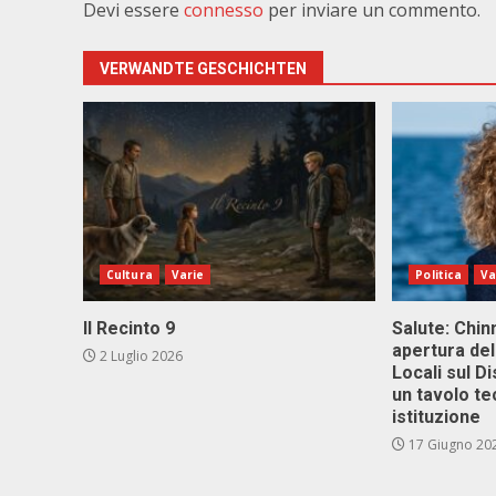
Devi essere
connesso
per inviare un commento.
VERWANDTE GESCHICHTEN
Cultura
Varie
Politica
Va
Il Recinto 9
Salute: Chinn
apertura del
2 Luglio 2026
Locali sul D
un tavolo te
istituzione
17 Giugno 20