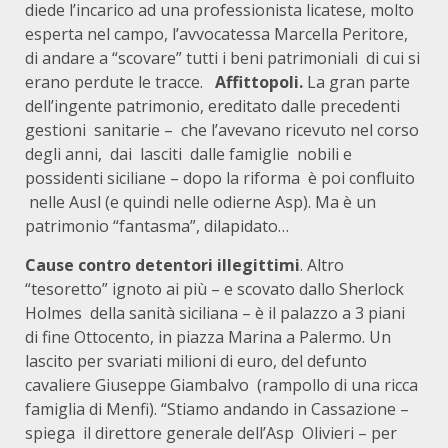
diede l’incarico ad una professionista licatese, molto
esperta nel campo, l’avvocatessa Marcella Peritore,
di andare a “scovare” tutti i beni patrimoniali di cui si
erano perdute le tracce.
Affittopoli.
La gran parte
dell’ingente patrimonio, ereditato dalle precedenti
gestioni sanitarie – che l’avevano ricevuto nel corso
degli anni, dai lasciti dalle famiglie nobili e
possidenti siciliane – dopo la riforma è poi confluito
nelle Ausl (e quindi nelle odierne Asp). Ma è un
patrimonio “fantasma”, dilapidato…
Cause contro detentori illegittimi
. Altro
“tesoretto” ignoto ai più – e scovato dallo Sherlock
Holmes della sanità siciliana – è il palazzo a 3 piani
di fine Ottocento, in piazza Marina a Palermo. Un
lascito per svariati milioni di euro, del defunto
cavaliere Giuseppe Giambalvo (rampollo di una ricca
famiglia di Menfi). “Stiamo andando in Cassazione –
spiega il direttore generale dell’Asp Olivieri – per