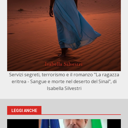
Servizi segreti, terrorismo e il romanzo "La ragazza
eritrea - Sangue e morte nel deserto del Sinai", di
Isabella Silvestri
LEGGI ANCHE