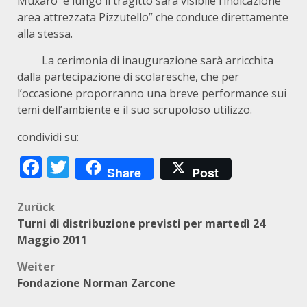
Muxaro e lungo il tragitto sarà visibile l’indicazione “
area attrezzata Pizzutello” che conduce direttamente
alla stessa.
La cerimonia di inaugurazione sarà arricchita
dalla partecipazione di scolaresche, che per
l’occasione proporranno una breve performance sui
temi dell’ambiente e il suo scrupoloso utilizzo.
condividi su:
Facebook
Twitter
Share
Post
Beitragsnavigation
Zurück
Turni di distribuzione previsti per martedì 24
Maggio 2011
Weiter
Fondazione Norman Zarcone