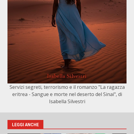
Servizi segreti, terrorismo e il romanzo "La ragazza
eritrea - Sangue e morte nel deserto del Sinai", di
Isabella Silvestri
LEGGI ANCHE