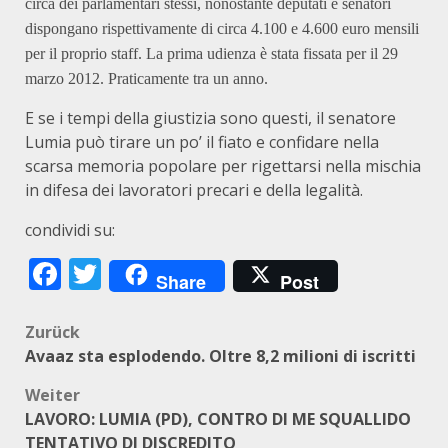
circa dei parlamentari stessi, nonostante deputati e senatori
dispongano rispettivamente di circa 4.100 e 4.600 euro mensili
per il proprio staff. La prima udienza è stata fissata per il 29
marzo 2012. Praticamente tra un anno.
E se i tempi della giustizia sono questi, il senatore
Lumia può tirare un po’ il fiato e confidare nella
scarsa memoria popolare per rigettarsi nella mischia
in difesa dei lavoratori precari e della legalità.
condividi su:
Facebook
Twitter
Share
Post
Beitragsnavigation
Zurück
Avaaz sta esplodendo. Oltre 8,2 milioni di iscritti
Weiter
LAVORO: LUMIA (PD), CONTRO DI ME SQUALLIDO
TENTATIVO DI DISCREDITO