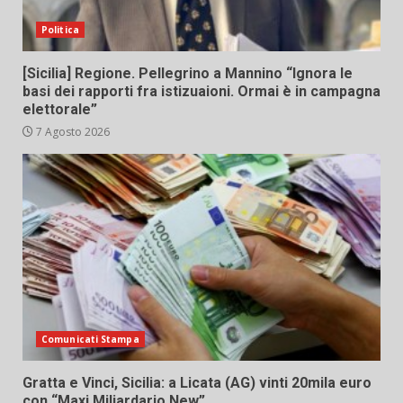
Politica
[Sicilia] Regione. Pellegrino a Mannino “Ignora le
basi dei rapporti fra istizuaioni. Ormai è in campagna
elettorale”
7 Agosto 2026
Comunicati Stampa
Gratta e Vinci, Sicilia: a Licata (AG) vinti 20mila euro
con “Maxi Miliardario New”