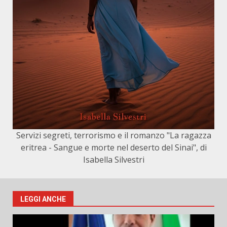
Servizi segreti, terrorismo e il romanzo "La ragazza
eritrea - Sangue e morte nel deserto del Sinai", di
Isabella Silvestri
LEGGI ANCHE