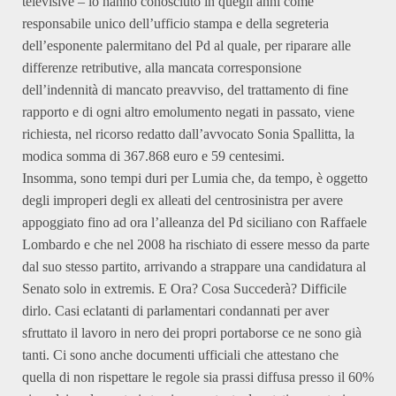
televisive – lo hanno conosciuto in quegli anni come
responsabile unico dell’ufficio stampa e della segreteria
dell’esponente palermitano del Pd al quale, per riparare alle
differenze retributive, alla mancata corresponsione
dell’indennità di mancato preavviso, del trattamento di fine
rapporto e di ogni altro emolumento negati in passato, viene
richiesta, nel ricorso redatto dall’avvocato Sonia Spallitta, la
modica somma di 367.868 euro e 59 centesimi.
Insomma, sono tempi duri per Lumia che, da tempo, è oggetto
degli improperi degli ex alleati del centrosinistra per avere
appoggiato fino ad ora l’alleanza del Pd siciliano con Raffaele
Lombardo e che nel 2008 ha rischiato di essere messo da parte
dal suo stesso partito, arrivando a strappare una candidatura al
Senato solo in extremis. E Ora? Cosa Succederà? Difficile
dirlo. Casi eclatanti di parlamentari condannati per aver
sfruttato il lavoro in nero dei propri portaborse ce ne sono già
tanti. Ci sono anche documenti ufficiali che attestano che
quella di non rispettare le regole sia prassi diffusa presso il 60%