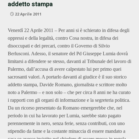
addetto stampa
22 Aprile 2011
Venerdì 22 Aprile 2011 – Per anni si è schierato in difesa degli
oppressi e della legalità, contro Cosa nostra, in difesa dei
disoccupati e dei precari, contro il Governo di Silvio
Berlusconi. Adesso, il senatore del Pd Giuseppe Lumia dovrà
limitarsi a difendere se stesso, davanti al Tribunale del lavoro di
Palermo, dall’accusa di avere calpestato lui per primo quei
sacrosanti valori. A portarlo davanti al giudice è il suo storico
addetto stampa, Davide Romano, giornalista e scrittore molto
noto a Palermo – e non solo – che per circa 8 anni ne ha curato
i rapporti con gli organi di informazione e la segreteria politica.
Da un ricorso presentato da Romano emergerebbe che, nel
periodo in cui ha lavorato per Lumia, sarebbe stato pagato
perennemente in nero, senza ferie, senza contributi, con uno
stipendio da fame e la costante minaccia di essere mandato a
casa se avesse insistito nel chiedere di essere messo in regola.