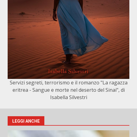
Servizi segreti, terrorismo e il romanzo "La ragazza
eritrea - Sangue e morte nel deserto del Sinai", di
Isabella Silvestri
LEGGI ANCHE