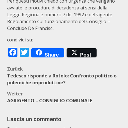
Per questi motivi chiedo con urgenza che vengano
avviate le procedure di decadenza ai sensi della
Legge Regionale numero 7 del 1992 e del vigente
Regolamento sul funzionamento del Consiglio –
Conclude De Francisci.
condividi su:
Facebook
Twitter
Share
Post
Beitragsnavigation
Zurück
Tedesco risponde a Rotolo: Confronto politico o
polemiche improduttive?
Weiter
AGRIGENTO – CONSIGLIO COMUNALE
Lascia un commento