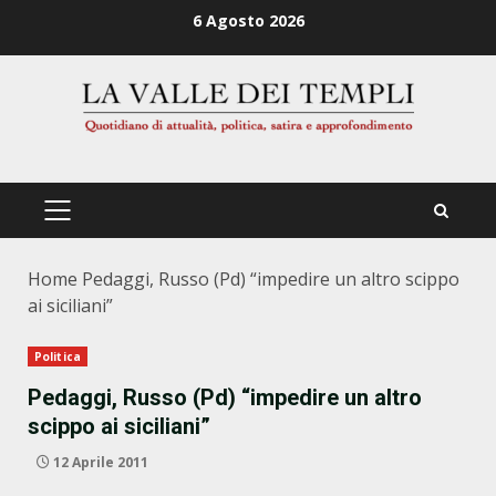
Zum
6 Agosto 2026
Inhalt
springen
PRIMÄRES
MENÜ
Home
Pedaggi, Russo (Pd) “impedire un altro scippo
ai siciliani”
Politica
Pedaggi, Russo (Pd) “impedire un altro
scippo ai siciliani”
12 Aprile 2011