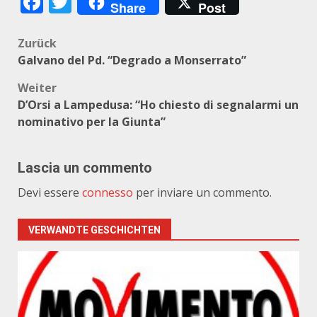
Facebook
Twitter
Share
Post
Beitragsnavigation
Zurück
Galvano del Pd. “Degrado a Monserrato”
Weiter
D’Orsi a Lampedusa: “Ho chiesto di segnalarmi un
nominativo per la Giunta”
Lascia un commento
Devi essere
connesso
per inviare un commento.
VERWANDTE GESCHICHTEN