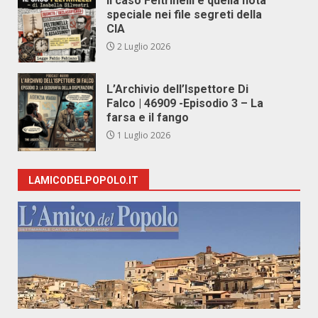
Il caso Feltrinelli e quella nota
speciale nei file segreti della
CIA
2 Luglio 2026
L’Archivio dell’Ispettore Di
Falco | 46909 -Episodio 3 – La
farsa e il fango
1 Luglio 2026
LAMICODELPOPOLO.IT