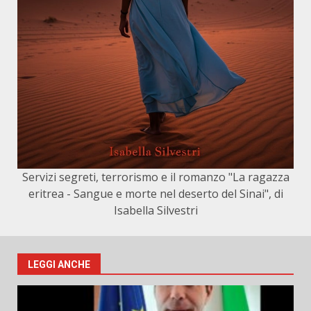
Servizi segreti, terrorismo e il romanzo "La ragazza
eritrea - Sangue e morte nel deserto del Sinai", di
Isabella Silvestri
LEGGI ANCHE