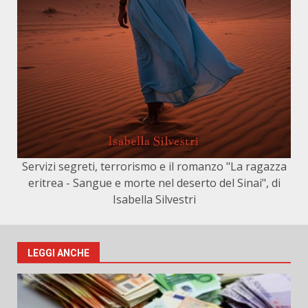
Servizi segreti, terrorismo e il romanzo "La ragazza
eritrea - Sangue e morte nel deserto del Sinai", di
Isabella Silvestri
LEGGI ANCHE