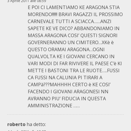
3 Aprile 2011 alle 08:59
E POI CI LAMENTIAMO KE ARAGONA STIA
MORENDO!!!!!! BRAVI RAGAZZI IL PROSSIMO
CARNEVALE TUTTI A SCIACCA……ANZI
SAPETE KE VE DICO? ABBANDONIAMO IN
MASSA ARAGONA COSI’ QUESTI SIGNORI
GOVERNERANNO UN CIMITERO…XKè è
QUESTO ORAMAI ARAGONA…OGNI
QUALVOLTA KE I GIOVANI CERCANO IN
VARI MODI DI FAR RIVIVERE IL PAESE C’è KI
METTE I BASTONI TRA LE RUOTE…..FUSSI
CA FUSSI NA CALUNIA PI TIRARI A
CAMPà???MAHHHH CERTO è KE COSI’
FACENDO I GIOVANI ARAGONESI NN
AVRANNO PIU’ FIDUCIA IN QUESTA
AMMINISTRAZIONE ……
roberto
ha detto: