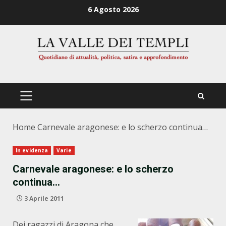
Zum
6 Agosto 2026
Inhalt
springen
PRIMÄRES
MENÜ
Home
Carnevale aragonese: e lo scherzo continua…
In evidenza
Varie
Carnevale aragonese: e lo scherzo
continua…
3 Aprile 2011
Dei ragazzi di Aragona che