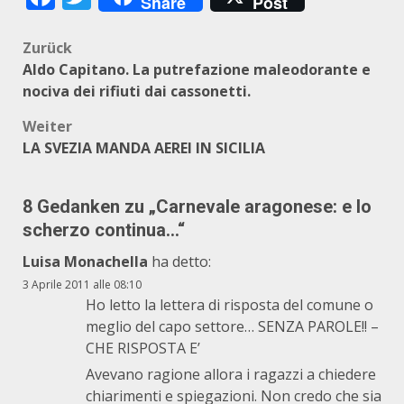
Share
Post
Beitragsnavigation
Zurück
Aldo Capitano. La putrefazione maleodorante e
nociva dei rifiuti dai cassonetti.
Weiter
LA SVEZIA MANDA AEREI IN SICILIA
8 Gedanken zu „
Carnevale aragonese: e lo
scherzo continua…
“
Luisa Monachella
ha detto:
3 Aprile 2011 alle 08:10
Ho letto la lettera di risposta del comune o
meglio del capo settore… SENZA PAROLE!! –
CHE RISPOSTA E’
Avevano ragione allora i ragazzi a chiedere
chiarimenti e spiegazioni. Non credo che sia