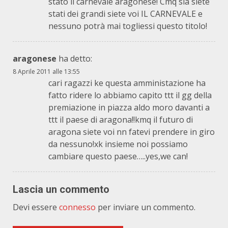
stato il carnevale aragonese! Cmq sia siete
stati dei grandi siete voi IL CARNEVALE e
nessuno potrà mai togliessi questo titolo!
aragonese
ha detto:
8 Aprile 2011 alle 13:55
cari ragazzi ke questa amministazione ha
fatto ridere lo abbiamo capito ttt il gg della
premiazione in piazza aldo moro davanti a
ttt il paese di aragona!!kmq il futuro di
aragona siete voi nn fatevi prendere in giro
da nessuno!xk insieme noi possiamo
cambiare questo paese…..yes,we can!
Lascia un commento
Devi essere
connesso
per inviare un commento.