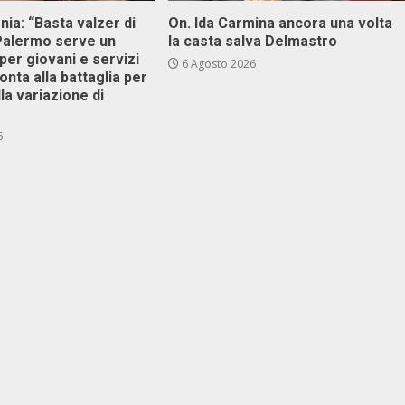
onia: “Basta valzer di
On. Ida Carmina ancora una volta
 Palermo serve un
la casta salva Delmastro
er giovani e servizi
6 Agosto 2026
ronta alla battaglia per
lla variazione di
6