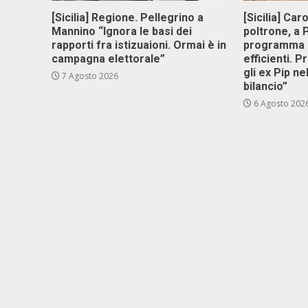
[Sicilia] Regione. Pellegrino a
[Sicilia] Car
Mannino “Ignora le basi dei
poltrone, a
rapporti fra istizuaioni. Ormai è in
programma p
campagna elettorale”
efficienti. P
gli ex Pip ne
7 Agosto 2026
bilancio”
6 Agosto 202