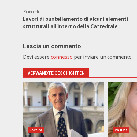
Beitragsnavigation
Zurück
Lavori di puntellamento di alcuni elementi
strutturali all’interno della Cattedrale
Lascia un commento
Devi essere
connesso
per inviare un commento.
VERWANDTE GESCHICHTEN
Politica
Politica