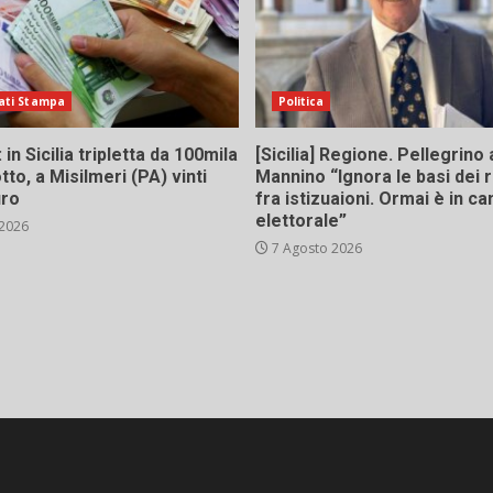
ati Stampa
Politica
in Sicilia tripletta da 100mila
[Sicilia] Regione. Pellegrino 
tto, a Misilmeri (PA) vinti
Mannino “Ignora le basi dei 
uro
fra istizuaioni. Ormai è in 
elettorale”
 2026
7 Agosto 2026