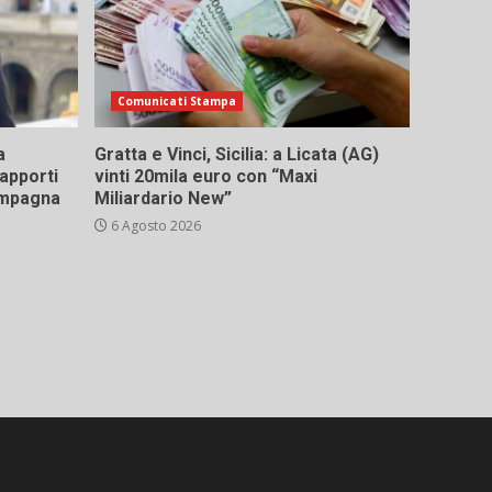
Comunicati Stampa
a
Gratta e Vinci, Sicilia: a Licata (AG)
rapporti
vinti 20mila euro con “Maxi
campagna
Miliardario New”
6 Agosto 2026