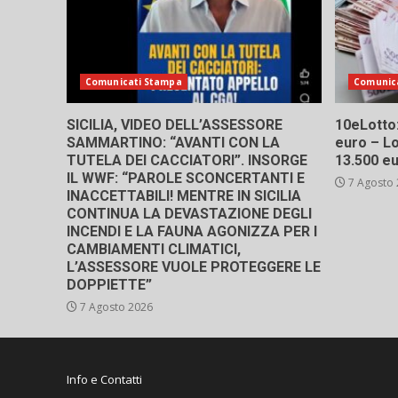
Comunicati Stampa
Comunic
SICILIA, VIDEO DELL’ASSESSORE
10eLotto: 
SAMMARTINO: “AVANTI CON LA
euro – Lo
TUTELA DEI CACCIATORI”. INSORGE
13.500 e
IL WWF: “PAROLE SCONCERTANTI E
7 Agosto
INACCETTABILI! MENTRE IN SICILIA
CONTINUA LA DEVASTAZIONE DEGLI
INCENDI E LA FAUNA AGONIZZA PER I
CAMBIAMENTI CLIMATICI,
L’ASSESSORE VUOLE PROTEGGERE LE
DOPPIETTE”
7 Agosto 2026
Info e Contatti