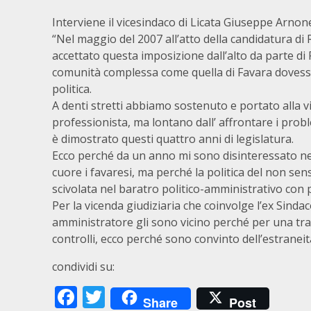
Interviene il vicesindaco di Licata Giuseppe Arnone
“Nel maggio del 2007 all’atto della candidatura di 
accettato questa imposizione dall’alto da parte di
comunità complessa come quella di Favara doves
politica.
A denti stretti abbiamo sostenuto e portato alla v
professionista, ma lontano dall’ affrontare i probl
è dimostrato questi quattro anni di legislatura.
Ecco perché da un anno mi sono disinteressato nel
cuore i favaresi, ma perché la politica del non se
scivolata nel baratro politico-amministrativo con p
Per la vicenda giudiziaria che coinvolge l’ex Sindac
amministratore gli sono vicino perché per una tr
controlli, ecco perché sono convinto dell’estraneità
condividi su:
Facebook
Twitter
Share
Post