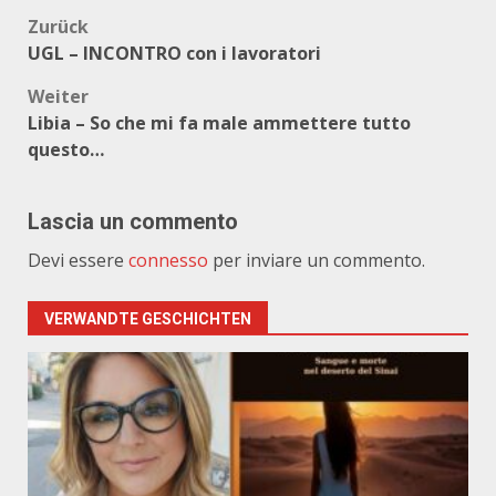
Beitragsnavigation
Zurück
UGL – INCONTRO con i lavoratori
Weiter
Libia – So che mi fa male ammettere tutto
questo…
Lascia un commento
Devi essere
connesso
per inviare un commento.
VERWANDTE GESCHICHTEN