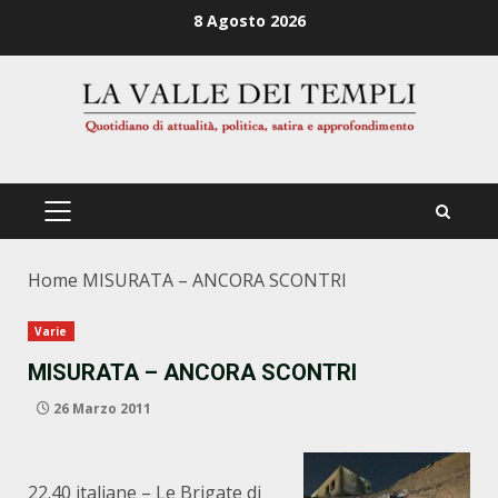
Zum
8 Agosto 2026
Inhalt
springen
PRIMÄRES
MENÜ
Home
MISURATA – ANCORA SCONTRI
Varie
MISURATA – ANCORA SCONTRI
26 Marzo 2011
22.40 italiane – Le Brigate di