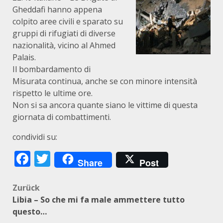
Gheddafi hanno appena
colpito aree civili e sparato su
gruppi di rifugiati di diverse
nazionalità, vicino al Ahmed
Palais.
Il bombardamento di
Misurata continua, anche se con minore intensità
rispetto le ultime ore.
Non si sa ancora quante siano le vittime di questa
giornata di combattimenti.
condividi su:
Facebook
Twitter
Share
Post
Beitragsnavigation
Zurück
Libia – So che mi fa male ammettere tutto
questo…