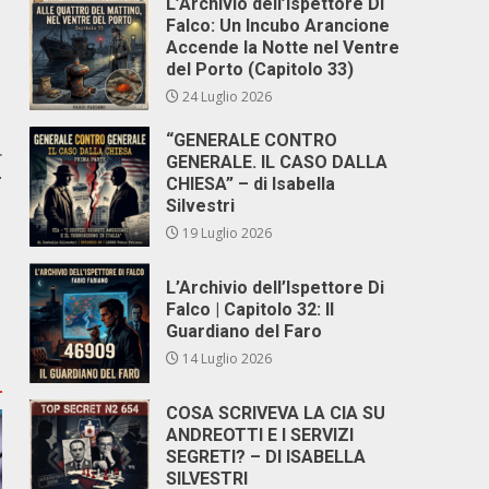
L’Archivio dell’Ispettore Di
Falco: Un Incubo Arancione
Accende la Notte nel Ventre
del Porto (Capitolo 33)
24 Luglio 2026
“GENERALE CONTRO
r
GENERALE. IL CASO DALLA
T
CHIESA” – di Isabella
Silvestri
19 Luglio 2026
L’Archivio dell’Ispettore Di
Falco | Capitolo 32: Il
Guardiano del Faro
14 Luglio 2026
COSA SCRIVEVA LA CIA SU
ANDREOTTI E I SERVIZI
SEGRETI? – DI ISABELLA
SILVESTRI