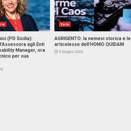
rie
Varie
ici (PD Sicilia):
AGRIGENTO: la nemesi storica e le
l’Assessora agli Enti
articolesse dell’HOMO QUIDAM
isability Manager, ora
9 Giugno 2026
cnico per sua
26