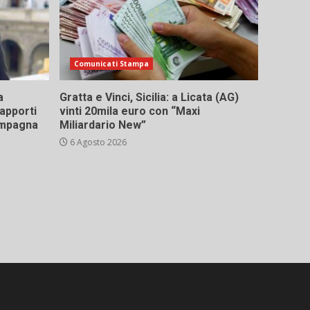
Comunicati Stampa
a
Gratta e Vinci, Sicilia: a Licata (AG)
rapporti
vinti 20mila euro con “Maxi
campagna
Miliardario New”
6 Agosto 2026