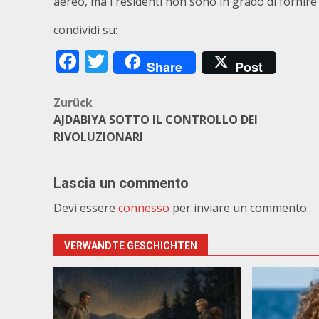
aereo, ma i residenti non sono in grado di fornire
condividi su:
Facebook
Twitter
Share
Post
Beitragsnavigation
Zurück
AJDABIYA SOTTO IL CONTROLLO DEI
RIVOLUZIONARI
Lascia un commento
Devi essere
connesso
per inviare un commento.
VERWANDTE GESCHICHTEN