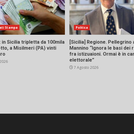
ati Stampa
Politica
in Sicilia tripletta da 100mila
[Sicilia] Regione. Pellegrino 
tto, a Misilmeri (PA) vinti
Mannino “Ignora le basi dei 
uro
fra istizuaioni. Ormai è in 
elettorale”
 2026
7 Agosto 2026