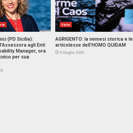
rie
Varie
ici (PD Sicilia):
AGRIGENTO: la nemesi storica e le
l’Assessora agli Enti
articolesse dell’HOMO QUIDAM
isability Manager, ora
9 Giugno 2026
cnico per sua
26