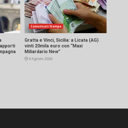
Comunicati Stampa
a
Gratta e Vinci, Sicilia: a Licata (AG)
rapporti
vinti 20mila euro con “Maxi
campagna
Miliardario New”
6 Agosto 2026