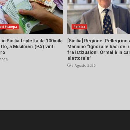
ati Stampa
Politica
in Sicilia tripletta da 100mila
[Sicilia] Regione. Pellegrino 
tto, a Misilmeri (PA) vinti
Mannino “Ignora le basi dei 
uro
fra istizuaioni. Ormai è in 
elettorale”
 2026
7 Agosto 2026