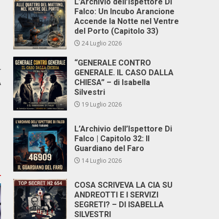
L’Archivio dell’Ispettore Di
Falco: Un Incubo Arancione
Accende la Notte nel Ventre
del Porto (Capitolo 33)
24 Luglio 2026
“GENERALE CONTRO
r
GENERALE. IL CASO DALLA
A
CHIESA” – di Isabella
Silvestri
1
19 Luglio 2026
L’Archivio dell’Ispettore Di
Falco | Capitolo 32: Il
Guardiano del Faro
14 Luglio 2026
COSA SCRIVEVA LA CIA SU
ANDREOTTI E I SERVIZI
SEGRETI? – DI ISABELLA
SILVESTRI