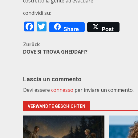
costretto la gente ad evacuare
condividi su:
Facebook
Twitter
Share
Post
Beitragsnavigation
Zurück
DOVE SI TROVA GHEDDAFI?
Lascia un commento
Devi essere
connesso
per inviare un commento.
VERWANDTE GESCHICHTEN