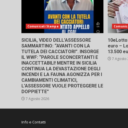
Comunicati Stampa
Comunic
SICILIA, VIDEO DELL’ASSESSORE
10eLotto: 
SAMMARTINO: “AVANTI CON LA
euro – Lo
TUTELA DEI CACCIATORI”. INSORGE
13.500 e
IL WWF: “PAROLE SCONCERTANTI E
7 Agosto
INACCETTABILI! MENTRE IN SICILIA
CONTINUA LA DEVASTAZIONE DEGLI
INCENDI E LA FAUNA AGONIZZA PER I
CAMBIAMENTI CLIMATICI,
L’ASSESSORE VUOLE PROTEGGERE LE
DOPPIETTE”
7 Agosto 2026
Info e Contatti