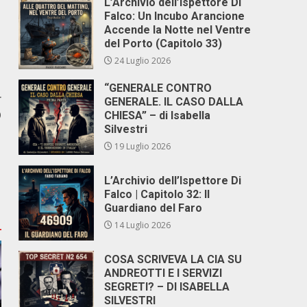
L’Archivio dell’Ispettore Di
Falco: Un Incubo Arancione
Accende la Notte nel Ventre
del Porto (Capitolo 33)
24 Luglio 2026
“GENERALE CONTRO
r
GENERALE. IL CASO DALLA
O
CHIESA” – di Isabella
Silvestri
19 Luglio 2026
L’Archivio dell’Ispettore Di
Falco | Capitolo 32: Il
Guardiano del Faro
14 Luglio 2026
COSA SCRIVEVA LA CIA SU
ANDREOTTI E I SERVIZI
SEGRETI? – DI ISABELLA
SILVESTRI