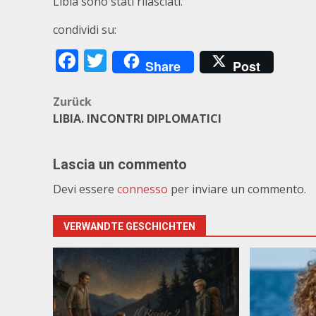
Libia sono stati rilasciati.
condividi su:
Facebook
Twitter
Share
Post
Beitragsnavigation
Zurück
LIBIA. INCONTRI DIPLOMATICI
Lascia un commento
Devi essere
connesso
per inviare un commento.
VERWANDTE GESCHICHTEN