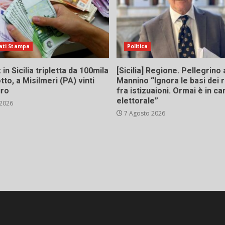
ati Stampa
Politica
in Sicilia tripletta da 100mila
[Sicilia] Regione. Pellegrino 
tto, a Misilmeri (PA) vinti
Mannino “Ignora le basi dei 
uro
fra istizuaioni. Ormai è in 
elettorale”
 2026
7 Agosto 2026