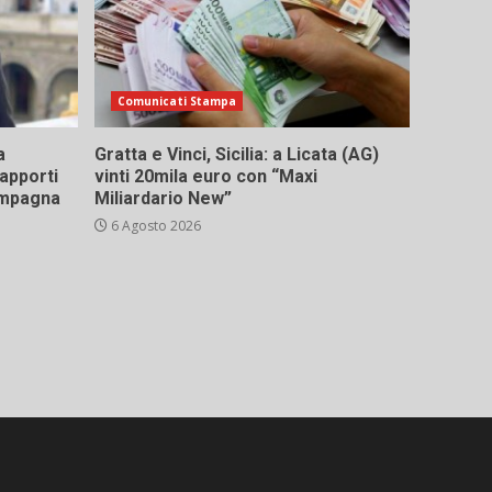
Comunicati Stampa
a
Gratta e Vinci, Sicilia: a Licata (AG)
rapporti
vinti 20mila euro con “Maxi
campagna
Miliardario New”
6 Agosto 2026