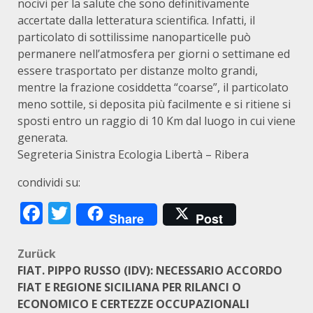
nocivi per la salute che sono definitivamente
accertate dalla letteratura scientifica. Infatti, il
particolato di sottilissime nanoparticelle può
permanere nell’atmosfera per giorni o settimane ed
essere trasportato per distanze molto grandi,
mentre la frazione cosiddetta “coarse”, il particolato
meno sottile, si deposita più facilmente e si ritiene si
sposti entro un raggio di 10 Km dal luogo in cui viene
generata.
Segreteria Sinistra Ecologia Libertà – Ribera
condividi su:
Facebook
Twitter
Share
Post
Beitragsnavigation
Zurück
FIAT. PIPPO RUSSO (IDV): NECESSARIO ACCORDO
FIAT E REGIONE SICILIANA PER RILANCI O
ECONOMICO E CERTEZZE OCCUPAZIONALI