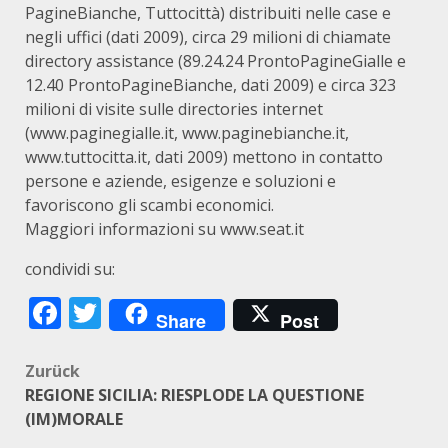
PagineBianche, Tuttocittà) distribuiti nelle case e
negli uffici (dati 2009), circa 29 milioni di chiamate
directory assistance (89.24.24 ProntoPagineGialle e
12.40 ProntoPagineBianche, dati 2009) e circa 323
milioni di visite sulle directories internet
(www.paginegialle.it, www.paginebianche.it,
www.tuttocitta.it, dati 2009) mettono in contatto
persone e aziende, esigenze e soluzioni e
favoriscono gli scambi economici.
Maggiori informazioni su www.seat.it
condividi su:
Facebook
Twitter
Share
Post
Beitragsnavigation
Zurück
REGIONE SICILIA: RIESPLODE LA QUESTIONE
(IM)MORALE