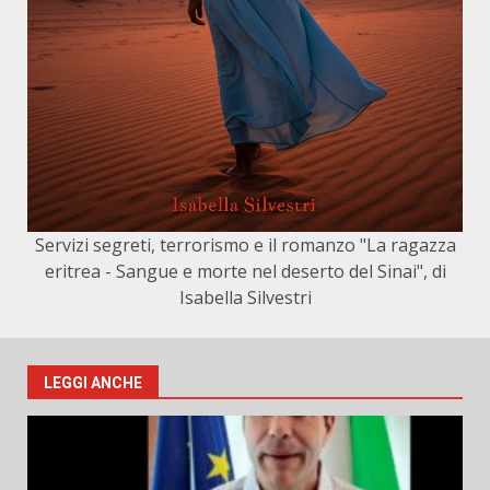
Servizi segreti, terrorismo e il romanzo "La ragazza
eritrea - Sangue e morte nel deserto del Sinai", di
Isabella Silvestri
LEGGI ANCHE