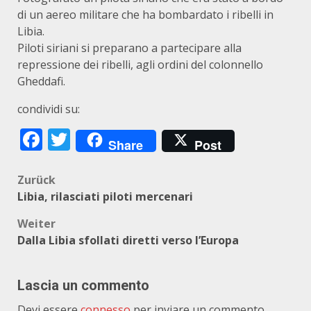
di un aereo militare che ha bombardato i ribelli in
Libia.
Piloti siriani si preparano a partecipare alla
repressione dei ribelli, agli ordini del colonnello
Gheddafi.
condividi su:
Facebook
Twitter
Share
Post
Beitragsnavigation
Zurück
Libia, rilasciati piloti mercenari
Weiter
Dalla Libia sfollati diretti verso l’Europa
Lascia un commento
Devi essere
connesso
per inviare un commento.