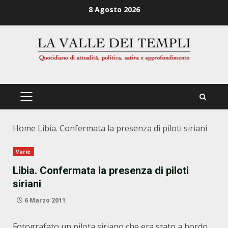
Zum
8 Agosto 2026
Inhalt
springen
PRIMÄRES
MENÜ
Home
Libia. Confermata la presenza di piloti siriani
Varie
Libia. Confermata la presenza di piloti
siriani
6 Marzo 2011
Fotografato un pilota siriano che era stato a bordo