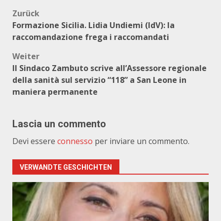
Beitragsnavigation
Zurück
Formazione Sicilia. Lidia Undiemi (IdV): la
raccomandazione frega i raccomandati
Weiter
Il Sindaco Zambuto scrive all’Assessore regionale
della sanità sul servizio “118” a San Leone in
maniera permanente
Lascia un commento
Devi essere
connesso
per inviare un commento.
VERWANDTE GESCHICHTEN