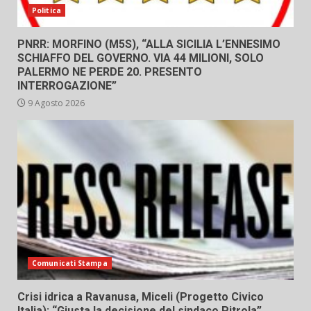
Politica
PNRR: MORFINO (M5S), “ALLA SICILIA L’ENNESIMO
SCHIAFFO DEL GOVERNO. VIA 44 MILIONI, SOLO
PALERMO NE PERDE 20. PRESENTO
INTERROGAZIONE”
9 Agosto 2026
Comunicati Stampa
Crisi idrica a Ravanusa, Miceli (Progetto Civico
Italia): “Giusta la decisione del sindaco Pitrola”