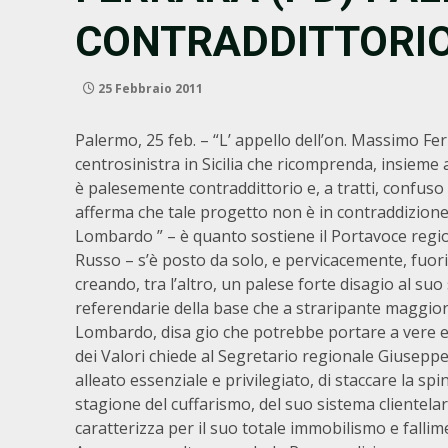
CONTRADDITTORI
25 Febbraio 2011
Palermo, 25 feb. – “L’ appello dell’on. Massimo Fer
centrosinistra in Sicilia che ricomprenda, insieme a
è palesemente contraddittorio e, a tratti, confuso 
afferma che tale progetto non è in contraddizione
Lombardo ” – è quanto sostiene il Portavoce region
Russo – s’è posto da solo, e pervicacemente, fuori
creando, tra l’altro, un palese forte disagio al su
referendarie della base che a straripante maggio
Lombardo, disa gio che potrebbe portare a vere e 
dei Valori chiede al Segretario regionale Giusepp
alleato essenziale e privilegiato, di staccare la sp
stagione del cuffarismo, del suo sistema clientelare
caratterizza per il suo totale immobilismo e fallim