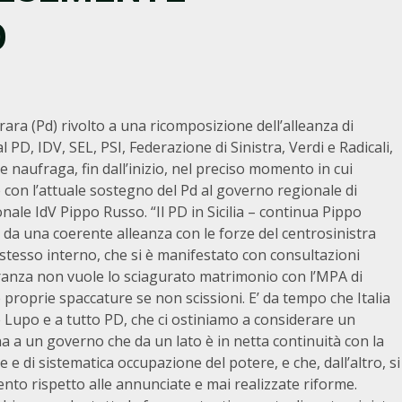
O
rara (Pd) rivolto a una ricomposizione dell’alleanza di
l PD, IDV, SEL, PSI, Federazione di Sinistra, Verdi e Radicali,
e naufraga, fin dall’inizio, nel preciso momento in cui
 con l’attuale sostegno del Pd al governo regionale di
ale IdV Pippo Russo. “Il PD in Sicilia – continua Pippo
 da una coerente alleanza con le forze del centrosinistra
o stesso interno, che si è manifestato con consultazioni
ranza non vuole lo sciagurato matrimonio con l’MPA di
proprie spaccature se non scissioni. E’ da tempo che Italia
e Lupo e a tutto PD, che ci ostiniamo a considerare un
ina a un governo che da un lato è in netta continuità con la
 e di sistematica occupazione del potere, e che, dall’altro, si
ento rispetto alle annunciate e mai realizzate riforme.