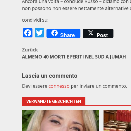
Ancora una volta – conclude Russo – diciamo con c
non possono non essere nettamente alternative a 
condividi su:
Facebook
Twitter
Share
Post
Beitragsnavigation
Zurück
ALMENO 40 MORTI E FERITI NEL SUD A JUMAH
Lascia un commento
Devi essere
connesso
per inviare un commento.
VERWANDTE GESCHICHTEN