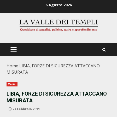
Zum
6 Agosto 2026
Inhalt
springen
PRIMÄRES
MENÜ
Home
LIBIA, FORZE DI SICUREZZA ATTACCANO
MISURATA
Varie
LIBIA, FORZE DI SICUREZZA ATTACCANO
MISURATA
24 Febbraio 2011