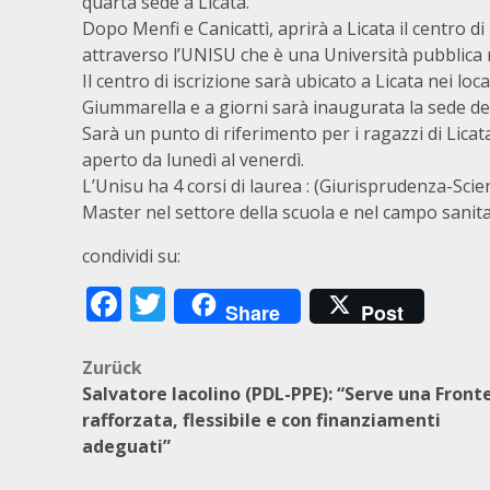
quarta sede a Licata.
Dopo Menfi e Canicattì, aprirà a Licata il centro d
attraverso l’UNISU che è una Università pubblica n
Il centro di iscrizione sarà ubicato a Licata nei loc
Giummarella e a giorni sarà inaugurata la sede de
Sarà un punto di riferimento per i ragazzi di Lica
aperto da lunedì al venerdì.
L’Unisu ha 4 corsi di laurea : (Giurisprudenza-Sci
Master nel settore della scuola e nel campo sanita
condividi su:
Facebook
Twitter
Share
Post
Beitragsnavigation
Zurück
Salvatore Iacolino (PDL-PPE): “Serve una Front
rafforzata, flessibile e con finanziamenti
adeguati”