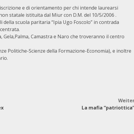
i iscrizione e di orientamento per chi intende laurearsi
on statale istituita dal Miur con D.M. del 10/5/2006 .
ali della scuola paritaria “Ipia Ugo Foscolo” in contrada
centrata.
ta, Gela,Palma, Camastra e Naro che troveranno il centro
enze Politiche-Scienze della Formazione-Economia), e inoltre
rio.
Weite
ex
La mafia “patriottica