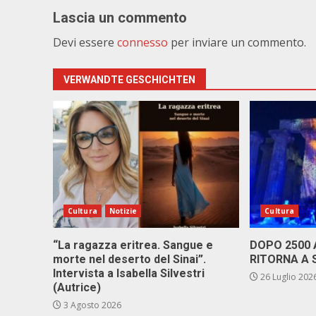
Lascia un commento
Devi essere
connesso
per inviare un commento.
VERWANDTE GESCHICHTEN
Cultura
Notizie
Cultura
“La ragazza eritrea. Sangue e
DOPO 2500
morte nel deserto del Sinai”.
RITORNA A 
Intervista a Isabella Silvestri
26 Luglio 202
(Autrice)
3 Agosto 2026