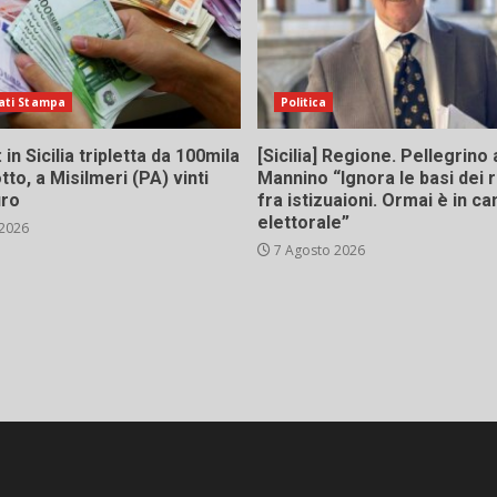
ati Stampa
Politica
in Sicilia tripletta da 100mila
[Sicilia] Regione. Pellegrino 
tto, a Misilmeri (PA) vinti
Mannino “Ignora le basi dei 
uro
fra istizuaioni. Ormai è in 
elettorale”
 2026
7 Agosto 2026