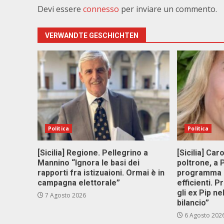
Devi essere
connesso
per inviare un commento.
VERWANDTE GESCHICHTEN
Politica
Politica
[Sicilia] Regione. Pellegrino a
[Sicilia] Car
Mannino “Ignora le basi dei
poltrone, a
rapporti fra istizuaioni. Ormai è in
programma p
campagna elettorale”
efficienti. P
gli ex Pip ne
7 Agosto 2026
bilancio”
6 Agosto 202