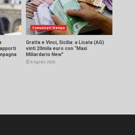
Comunicati Stampa
a
Gratta e Vinci, Sicilia: a Licata (AG)
rapporti
vinti 20mila euro con “Maxi
campagna
Miliardario New”
6 Agosto 2026