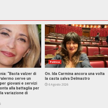
Politica
onia: “Basta valzer di
On. Ida Carmina ancora una volta
 Palermo serve un
la casta salva Delmastro
er giovani e servizi
6 Agosto 2026
ronta alla battaglia per
lla variazione di
6