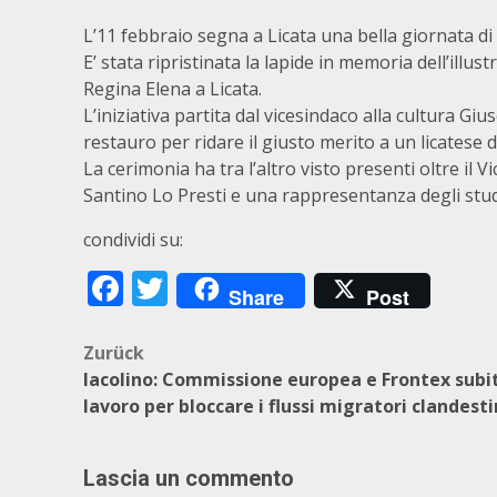
L’11 febbraio segna a Licata una bella giornata di 
E’ stata ripristinata la lapide in memoria dell’illus
Regina Elena a Licata.
L’iniziativa partita dal vicesindaco alla cultura G
restauro per ridare il giusto merito a un licatese 
La cerimonia ha tra l’altro visto presenti oltre il 
Santino Lo Presti e una rappresentanza degli stud
condividi su:
Facebook
Twitter
Share
Post
Beitragsnavigation
Zurück
Iacolino: Commissione europea e Frontex subi
lavoro per bloccare i flussi migratori clandesti
Lascia un commento