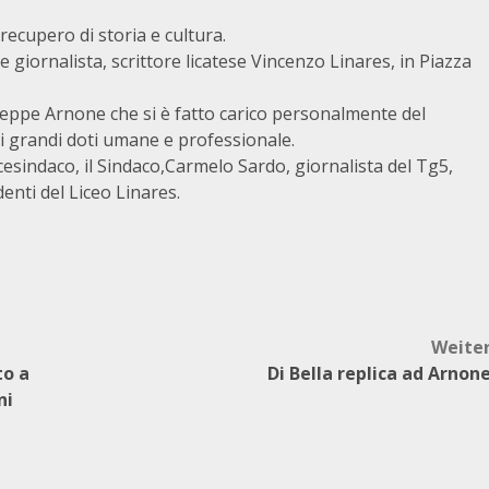
recupero di storia e cultura.
tre giornalista, scrittore licatese Vincenzo Linares, in Piazza
iuseppe Arnone che si è fatto carico personalmente del
di grandi doti umane e professionale.
Vicesindaco, il Sindaco,Carmelo Sardo, giornalista del Tg5,
enti del Liceo Linares.
Weite
to a
Di Bella replica ad Arnon
ni