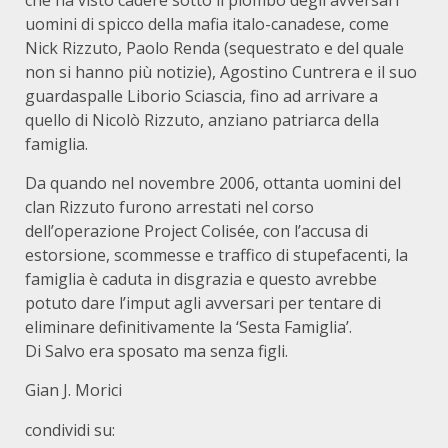
che ha visto cadere sotto il piombo degli avversari
uomini di spicco della mafia italo-canadese, come
Nick Rizzuto, Paolo Renda (sequestrato e del quale
non si hanno più notizie), Agostino Cuntrera e il suo
guardaspalle Liborio Sciascia, fino ad arrivare a
quello di Nicolò Rizzuto, anziano patriarca della
famiglia.
Da quando nel novembre 2006, ottanta uomini del
clan Rizzuto furono arrestati nel corso
dell’operazione Project Colisée, con l’accusa di
estorsione, scommesse e traffico di stupefacenti, la
famiglia è caduta in disgrazia e questo avrebbe
potuto dare l’imput agli avversari per tentare di
eliminare definitivamente la ‘Sesta Famiglia’.
Di Salvo era sposato ma senza figli.
Gian J. Morici
condividi su: