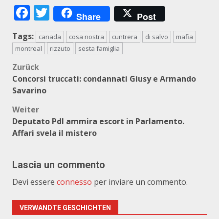
Facebook
Twitter
Share
Post
Tags:
canada
cosa nostra
cuntrera
di salvo
mafia
montreal
rizzuto
sesta famiglia
Beitragsnavigation
Zurück
Concorsi truccati: condannati Giusy e Armando
Savarino
Weiter
Deputato Pdl ammira escort in Parlamento.
Affari svela il mistero
Lascia un commento
Devi essere
connesso
per inviare un commento.
VERWANDTE GESCHICHTEN