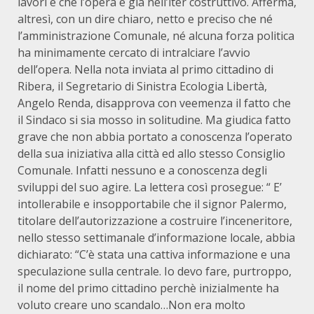
lavori e che l’opera è già nell’iter costruttivo. Afferma,
altresì, con un dire chiaro, netto e preciso che né
l’amministrazione Comunale, né alcuna forza politica
ha minimamente cercato di intralciare l’avvio
dell’opera. Nella nota inviata al primo cittadino di
Ribera, il Segretario di Sinistra Ecologia Libertà,
Angelo Renda, disapprova con veemenza il fatto che
il Sindaco si sia mosso in solitudine. Ma giudica fatto
grave che non abbia portato a conoscenza l’operato
della sua iniziativa alla città ed allo stesso Consiglio
Comunale. Infatti nessuno e a conoscenza degli
sviluppi del suo agire. La lettera così prosegue: “ E’
intollerabile e insopportabile che il signor Palermo,
titolare dell’autorizzazione a costruire l’inceneritore,
nello stesso settimanale d’informazione locale, abbia
dichiarato: “C’è stata una cattiva informazione e una
speculazione sulla centrale. Io devo fare, purtroppo,
il nome del primo cittadino perchè inizialmente ha
voluto creare uno scandalo…Non era molto