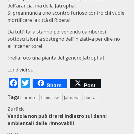
dell’arancia, ma della Jatropha!.
Si preannuncia uno scontro furioso contro chi vuole
mortificare la città di Ribera!
Da tutt’Italia stanno pervenendo da riberesi
sottoscrizioni a sostegno dell’iniziativa per dire no
all’inceneritore!
[nella foto una pianta del genere Jatropha]
condividi su:
Facebook
Twitter
Share
Post
Tags:
arance
biomasse
Jatropha
ribera
Beitragsnavigation
Zurück
Vendola non può tirarsi indietro sui danni
ambientali delle rinnovabili