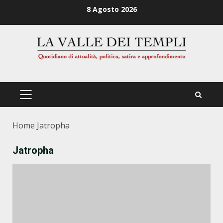
Zum
8 Agosto 2026
Inhalt
springen
PRIMÄRES
MENÜ
Home
Jatropha
Jatropha