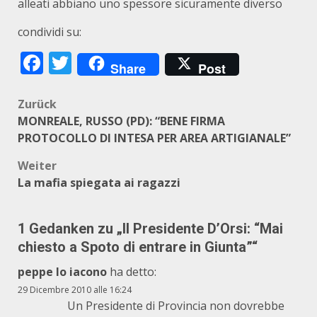
alleati abbiano uno spessore sicuramente diverso
condividi su:
Facebook
Twitter
Share
Post
Beitragsnavigation
Zurück
MONREALE, RUSSO (PD): “BENE FIRMA
PROTOCOLLO DI INTESA PER AREA ARTIGIANALE”
Weiter
La mafia spiegata ai ragazzi
1 Gedanken zu „
Il Presidente D’Orsi: “Mai
chiesto a Spoto di entrare in Giunta”
“
peppe lo iacono
ha detto:
29 Dicembre 2010 alle 16:24
Un Presidente di Provincia non dovrebbe