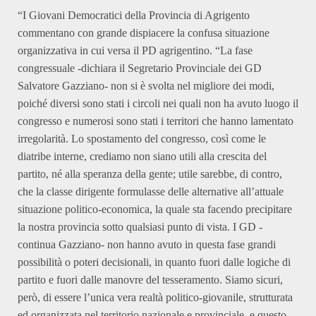
“I Giovani Democratici della Provincia di Agrigento
commentano con grande dispiacere la confusa situazione
organizzativa in cui versa il PD agrigentino. “La fase
congressuale -dichiara il Segretario Provinciale dei GD
Salvatore Gazziano- non si è svolta nel migliore dei modi,
poiché diversi sono stati i circoli nei quali non ha avuto luogo il
congresso e numerosi sono stati i territori che hanno lamentato
irregolarità. Lo spostamento del congresso, così come le
diatribe interne, crediamo non siano utili alla crescita del
partito, né alla speranza della gente; utile sarebbe, di contro,
che la classe dirigente formulasse delle alternative all’attuale
situazione politico-economica, la quale sta facendo precipitare
la nostra provincia sotto qualsiasi punto di vista. I GD -
continua Gazziano- non hanno avuto in questa fase grandi
possibilità o poteri decisionali, in quanto fuori dalle logiche di
partito e fuori dalle manovre del tesseramento. Siamo sicuri,
però, di essere l’unica vera realtà politico-giovanile, strutturata
ed organizzata nel territorio nazionale e provinciale, e questo