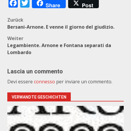
Facebook
Twitter
Share
Post
Beitragsnavigation
Zurück
Bersani-Arnone. E venne il giorno del giudizio.
Weiter
Legambiente. Arnone e Fontana separati da
Lombardo
Lascia un commento
Devi essere
connesso
per inviare un commento.
VERWANDTE GESCHICHTEN