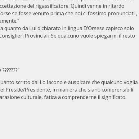
cettazione del rigassificatore. Quindi venne in ritardo
, forse se fosse venuto prima che noi ci fossimo pronunciati ,
amente.”
a quanto da Lui dichiarato in lingua D’Orsese capisco solo
 Consiglieri Provinciali. Se qualcuno vuole spiegarmi il resto
 ???????”
uanto scritto dal Lo Iacono e auspicare che qualcuno voglia
i del Preside/Presidente, in maniera che siano comprensibili
azione culturale, fatica a comprenderne il significato.