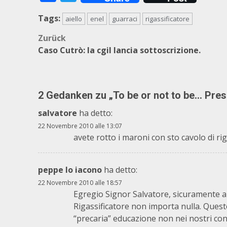
Tags:
aiello
enel
guarraci
rigassificatore
Beitragsnavigation
Zurück
Caso Cutrò: la cgil lancia sottoscrizione.
2 Gedanken zu „
To be or not to be… Pres
salvatore
ha detto:
22 Novembre 2010 alle 13:07
avete rotto i maroni con sto cavolo di rig
peppe lo iacono
ha detto:
22 Novembre 2010 alle 18:57
Egregio Signor Salvatore, sicuramente a 
Rigassificatore non importa nulla. Ques
“precaria” educazione non nei nostri conf