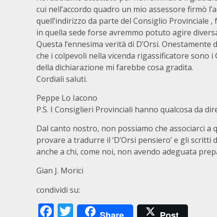
cui nell’accordo quadro un mio assessore firmò l’ac
quell’indirizzo da parte del Consiglio Provinciale 
in quella sede forse avremmo potuto agire divers
Questa l’ennesima verità di D’Orsi. Onestamente d
che i colpevoli nella vicenda rigassificatore sono i
della dichiarazione mi farebbe cosa gradita.
Cordiali saluti.
Peppe Lo Iacono
P.S. I Consiglieri Provinciali hanno qualcosa da dire
Dal canto nostro, non possiamo che associarci a q
provare a tradurre il ‘D’Orsi pensiero’ e gli scritt
anche a chi, come noi, non avendo adeguata prepar
Gian J. Morici
condividi su:
Facebook
Twitter
Share
Post