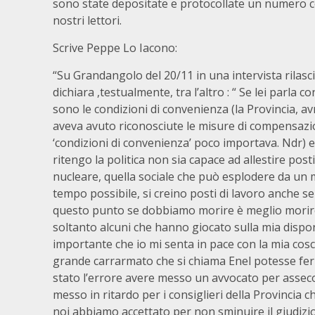
sono state depositate e protocollate un numero 
nostri lettori.
Scrive Peppe Lo Iacono:
“Su Grandangolo del 20/11 in una intervista rilasc
dichiara ,testualmente, tra l’altro : “ Se lei parla 
sono le condizioni di convenienza (la Provincia, a
aveva avuto riconosciute le misure di compensazi
‘condizioni di convenienza’ poco importava. Ndr) e d
ritengo la politica non sia capace ad allestire pos
nucleare, quella sociale che può esplodere da un m
tempo possibile, si creino posti di lavoro anche se 
questo punto se dobbiamo morire è meglio morire
soltanto alcuni che hanno giocato sulla mia dispon
importante che io mi senta in pace con la mia cos
grande carrarmato che si chiama Enel potesse fer
stato l’errore avere messo un avvocato per asseco
messo in ritardo per i consiglieri della Provincia 
noi abbiamo accettato per non sminuire il giudizi