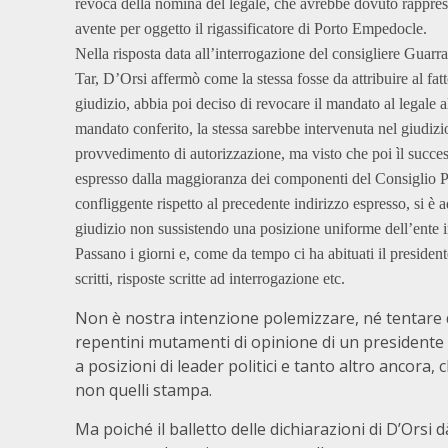
revoca della nomina del legale, che avrebbe dovuto rapprese
avente per oggetto il rigassificatore di Porto Empedocle.
Nella risposta data all’interrogazione del consigliere Guarra
Tar, D’Orsi affermò come la stessa fosse da attribuire al fat
giudizio, abbia poi deciso di revocare il mandato al legale 
mandato conferito, la stessa sarebbe intervenuta nel giudizio d
provvedimento di autorizzazione, ma visto che poi ìl success
espresso dalla maggioranza dei componenti del Consiglio P
confliggente rispetto al precedente indirizzo espresso, si è a
giudizio non sussistendo una posizione uniforme dell’ente in
Passano i giorni e, come da tempo ci ha abituati il preside
scritti, risposte scritte ad interrogazione etc.
Non è nostra intenzione polemizzare, né tentare d
repentini mutamenti di opinione di un presidente 
a posizioni di leader politici e tanto altro ancora,
non quelli stampa.
Ma poiché il balletto delle dichiarazioni di D’Orsi 