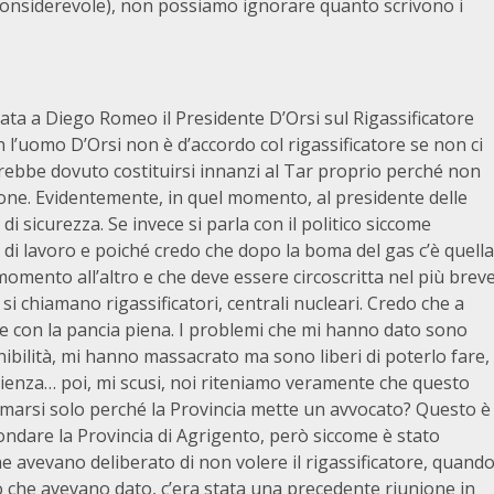
considerevole), non possiamo ignorare quanto scrivono i
iata a Diego Romeo il Presidente D’Orsi sul Rigassificatore
con l’uomo D’Orsi non è d’accordo col rigassificatore se non ci
vrebbe dovuto costituirsi innanzi al Tar proprio perché non
one. Evidentemente, in quel momento, al presidente delle
i sicurezza. Se invece si parla con il politico siccome
ti di lavoro e poiché credo che dopo la boma del gas c’è quella
omento all’altro e che deve essere circoscritta nel più brev
si chiamano rigassificatori, centrali nucleari. Credo che a
 con la pancia piena. I problemi che mi hanno dato sono
ibilità, mi hanno massacrato ma sono liberi di poterlo fare,
cienza… poi, mi scusi, noi riteniamo veramente che questo
marsi solo perché la Provincia mette un avvocato? Questo è
ndare la Provincia di Agrigento, però siccome è stato
che avevano deliberato di non volere il rigassificatore, quand
o che avevano dato, c’era stata una precedente riunione in