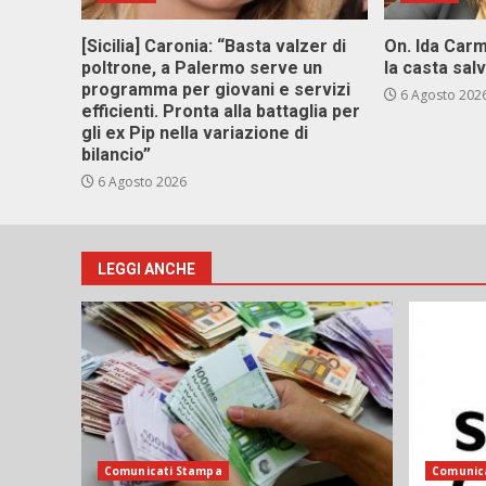
[Sicilia] Caronia: “Basta valzer di
On. Ida Carm
poltrone, a Palermo serve un
la casta sal
programma per giovani e servizi
6 Agosto 202
efficienti. Pronta alla battaglia per
gli ex Pip nella variazione di
bilancio”
6 Agosto 2026
LEGGI ANCHE
Comunicati Stampa
Comunic