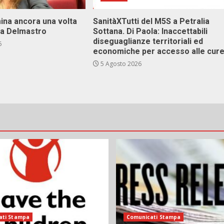
ina ancora una volta
SanitàXTutti del M5S a Petralia
va Delmastro
Sottana. Di Paola: Inaccettabili
diseguaglianze territoriali ed
6
economiche per accesso alle cur
5 Agosto 2026
ati Stampa
Comunicati Stampa