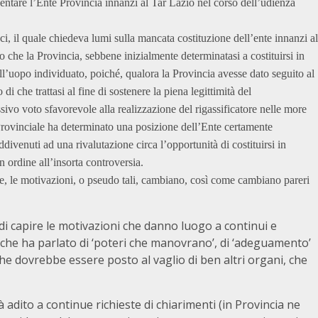
ntare l’Ente Provincia innanzi al Tar Lazio nel corso dell’udienza
ci, il quale chiedeva lumi sulla mancata costituzione dell’ente innanzi al
to che la Provincia, sebbene inizialmente determinatasi a costituirsi in
all’uopo individuato, poiché, qualora la Provincia avesse dato seguito al
i che trattasi al fine di sostenere la piena legittimità del
ivo voto sfavorevole alla realizzazione del rigassificatore nelle more
rovinciale ha determinato una posizione dell’Ente certamente
ddivenuti ad una rivalutazione circa l’opportunità di costituirsi in
 ordine all’insorta controversia.
nte, le motivazioni, o pseudo tali, cambiano, così come cambiano pareri
i capire le motivazioni che danno luogo a continui e
che ha parlato di ‘poteri che manovrano’, di ‘adeguamento’
 che dovrebbe essere posto al vaglio di ben altri organi, che
dà adito a continue richieste di chiarimenti (in Provincia ne