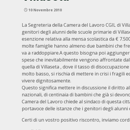
10 Novembre 2010
La Segreteria della Camera del Lavoro CGIL di Vil
genitori degli alunni delle scuole primarie di Villa
esenzione relativa alla mensa scolastica da € 7.5
molte famiglie hanno almeno due bambini che freque
va a raddoppiare.A questo bisogna poi aggiungere i 
spese che inevitabilmente vengono affrontate dall
quella di Villaseta , dove il tasso di disoccupazion
molto basso, si rischia di mettere in crisi i fragili
vivere dignitosamente.
Questo significa mettere in discussione il diritto 
nazionali, di centinaia di bambini che già si devono
Camera del Lavoro chiede al sindaco di questa città
portavoce delle istanze che i genitori degli alunni
Certi di un vostro positivo riscontro, inviamo cordia