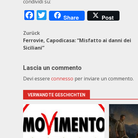
condividi su:
Facebook
Twitter
Share
Post
Beitragsnavigation
Zurück
Ferrovie, Capodicasa: “Misfatto ai danni dei
Siciliani”
Lascia un commento
Devi essere
connesso
per inviare un commento.
VERWANDTE GESCHICHTEN