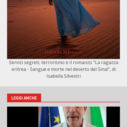
Servizi segreti, terrorismo e il romanzo "La ragazza
eritrea - Sangue e morte nel deserto del Sinai", di
Isabella Silvestri
LEGGI ANCHE