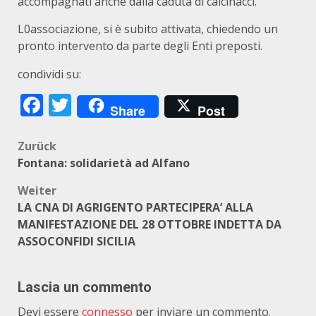
accompagnati anche dalla caduta di calcinacci.
L0associazione, si è subito attivata, chiedendo un
pronto intervento da parte degli Enti preposti.
condividi su:
Facebook
Twitter
Share
Post
Beitragsnavigation
Zurück
Fontana: solidarietà ad Alfano
Weiter
LA CNA DI AGRIGENTO PARTECIPERA’ ALLA
MANIFESTAZIONE DEL 28 OTTOBRE INDETTA DA
ASSOCONFIDI SICILIA
Lascia un commento
Devi essere
connesso
per inviare un commento.