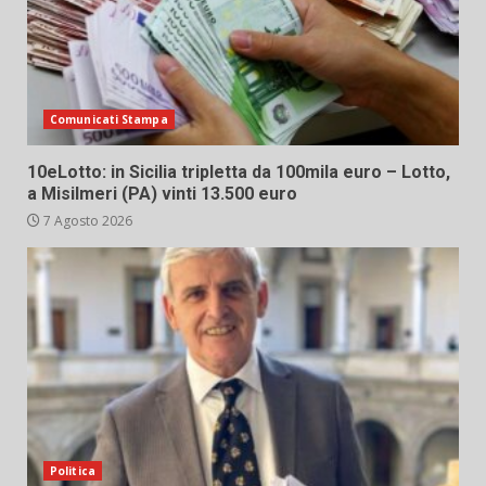
Comunicati Stampa
10eLotto: in Sicilia tripletta da 100mila euro – Lotto,
a Misilmeri (PA) vinti 13.500 euro
7 Agosto 2026
Politica