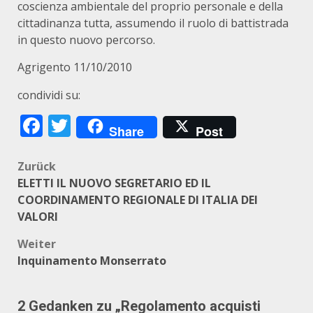
coscienza ambientale del proprio personale e della
cittadinanza tutta, assumendo il ruolo di battistrada
in questo nuovo percorso.
Agrigento 11/10/2010
condividi su:
Facebook
Twitter
Share
Post
Beitragsnavigation
Zurück
ELETTI IL NUOVO SEGRETARIO ED IL
COORDINAMENTO REGIONALE DI ITALIA DEI
VALORI
Weiter
Inquinamento Monserrato
2 Gedanken zu „
Regolamento acquisti