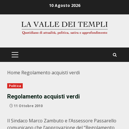
Zum
10 Agosto 2026
Inhalt
springen
PRIMÄRES
MENÜ
Home
Regolamento acquisti verdi
Politica
Regolamento acquisti verdi
11 Ottobre 2010
Il Sindaco Marco Zambuto e l’Assessore Passarello
comunicano che l’approvazione del “Regolamento