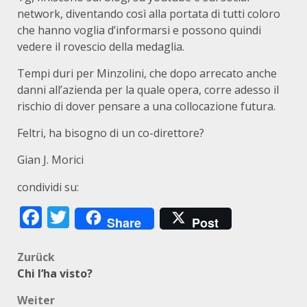
network, diventando così alla portata di tutti coloro
che hanno voglia d’informarsi e possono quindi
vedere il rovescio della medaglia.
Tempi duri per Minzolini, che dopo arrecato anche
danni all’azienda per la quale opera, corre adesso il
rischio di dover pensare a una collocazione futura.
Feltri, ha bisogno di un co-direttore?
Gian J. Morici
condividi su:
Facebook
Twitter
Share
Post
Beitragsnavigation
Zurück
Chi l’ha visto?
Weiter