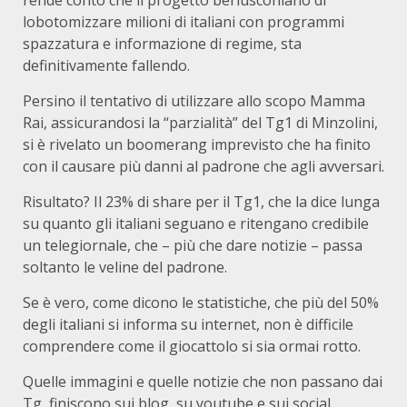
rende conto che il progetto berlusconiano di
lobotomizzare milioni di italiani con programmi
spazzatura e informazione di regime, sta
definitivamente fallendo.
Persino il tentativo di utilizzare allo scopo Mamma
Rai, assicurandosi la “parzialità” del Tg1 di Minzolini,
si è rivelato un boomerang imprevisto che ha finito
con il causare più danni al padrone che agli avversari.
Risultato? Il 23% di share per il Tg1, che la dice lunga
su quanto gli italiani seguano e ritengano credibile
un telegiornale, che – più che dare notizie – passa
soltanto le veline del padrone.
Se è vero, come dicono le statistiche, che più del 50%
degli italiani si informa su internet, non è difficile
comprendere come il giocattolo si sia ormai rotto.
Quelle immagini e quelle notizie che non passano dai
Tg, finiscono sui blog, su youtube e sui social