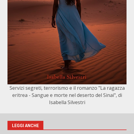
Servizi segreti, terrorismo e il romanzo "La ragazza
eritrea - Sangue e morte nel deserto del Sinai", di
Isabella Silvestri
LEGGI ANCHE